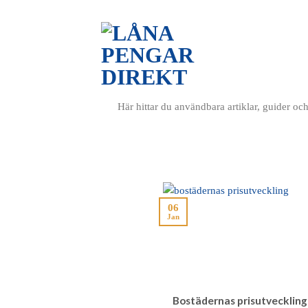
LÅNA
JÄM
Här hittar du användbara artiklar, guider o
06
Jan
Bostädernas prisutveckling 