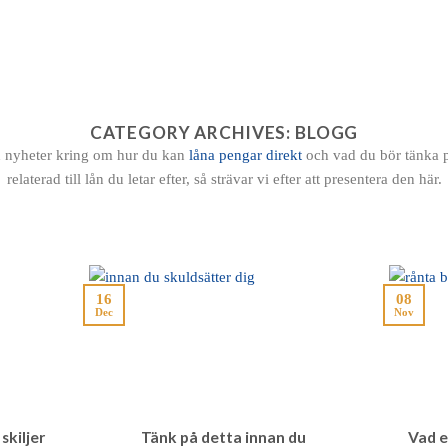
 PENGAR
SMS LÅN
SNABBLÅN
PRIVATLÅN
LÅN
FÖR LÅN
CATEGORY ARCHIVES:
BLOGG
ch nyheter kring om hur du kan
låna pengar direkt
och vad du bör tänka p
relaterad till lån du letar efter, så strävar vi efter att presentera den här.
16
08
Dec
Nov
skiljer
Tänk på detta innan du
Vad e