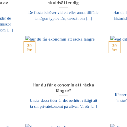
na av
skuldsätter dig
De flesta behöver vid ett eller annat tillfälle
Har du l
nder de
ta någon typ av lån, oavsett om [...]
historis
nniskor
som [...]
29
29
Sep
Apr
Hur du får ekonomin att räcka
längre?
Känner 
Under dessa tider är det oerhört viktigt att
kostar
ta sin privatekonomi på allvar. Vi rör [...]