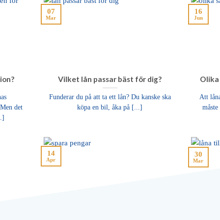
07
16
Mar
Jun
tion?
Vilket lån passar bäst för dig?
Olika
nas
Funderar du på att ta ett lån? Du kanske ska
Att lån
 Men det
köpa en bil, åka på [...]
måste e
.]
14
30
Apr
Mar