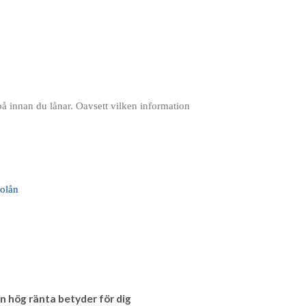
 UTAN UC
FÖRETAGSLÅN
å innan du lånar. Oavsett vilken information
n hög ränta betyder för dig