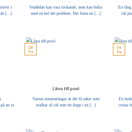
törer i
Snabblån kan vara lockande, men kan bidra
En lång
ån [...]
med en hel del problem. Det finns en [...]
väl pr
20
19
Aug
Aug
Låna till pool
a
Varma sommardagar är det få saker som
En husb
på att ta
svalkar så väl som ett dopp i en [...]
cruisa 