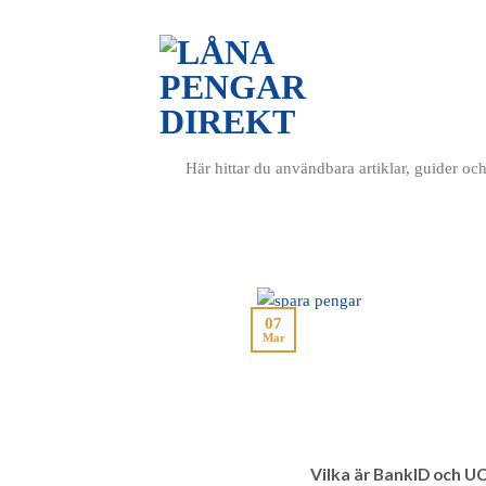
LÅNA
JÄM
Här hittar du användbara artiklar, guider o
07
Mar
Vilka är BankID och U