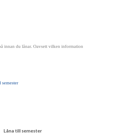
 UTAN UC
FÖRETAGSLÅN
å innan du lånar. Oavsett vilken information
Låna till semester