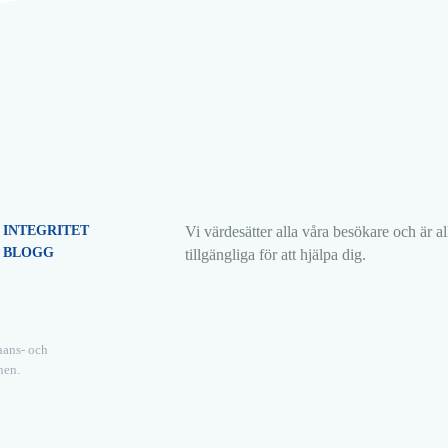
Kan jag låna på en söndag eller
helgdag?
För den som letar efter något speciellt
objekt, som en bil, en motorcykel eller en
[...]
1
2
3
4
INTEGRITET
Vi värdesätter alla våra besökare och är al
BLOGG
tillgängliga för att hjälpa dig.
nans- och
nen.