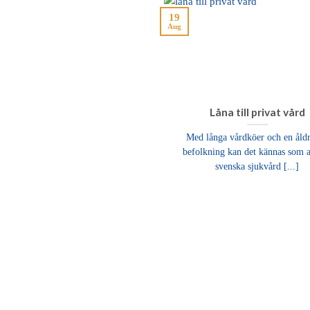
19
Aug
Låna till privat vård
Med långa vårdköer och en åld
befolkning kan det kännas som a
svenska sjukvård [...]