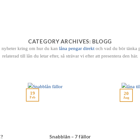
 PENGAR
SMS LÅN
SNABBLÅN
PRIVATLÅN
LÅN
FÖR LÅN
CATEGORY ARCHIVES:
BLOGG
ch nyheter kring om hur du kan
låna pengar direkt
och vad du bör tänka p
relaterad till lån du letar efter, så strävar vi efter att presentera den här.
19
20
Feb
Aug
C?
Snabblån – 7 fällor