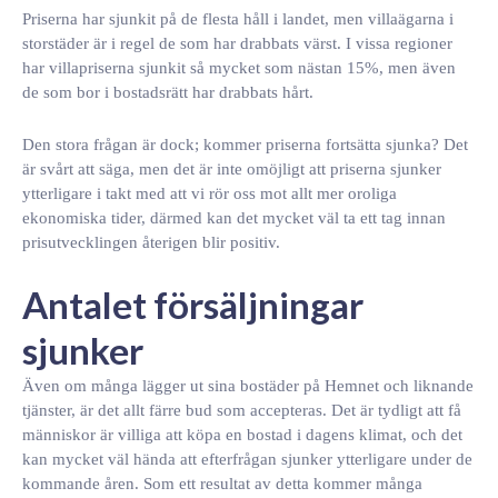
Priserna har sjunkit på de flesta håll i landet, men villaägarna i
storstäder är i regel de som har drabbats värst. I vissa regioner
har villapriserna sjunkit så mycket som nästan 15%, men även
de som bor i bostadsrätt har drabbats hårt.
Den stora frågan är dock; kommer priserna fortsätta sjunka? Det
är svårt att säga, men det är inte omöjligt att priserna sjunker
ytterligare i takt med att vi rör oss mot allt mer oroliga
ekonomiska tider, därmed kan det mycket väl ta ett tag innan
prisutvecklingen återigen blir positiv.
Antalet försäljningar
sjunker
Även om många lägger ut sina bostäder på Hemnet och liknande
tjänster, är det allt färre bud som accepteras. Det är tydligt att få
människor är villiga att köpa en bostad i dagens klimat, och det
kan mycket väl hända att efterfrågan sjunker ytterligare under de
kommande åren. Som ett resultat av detta kommer många