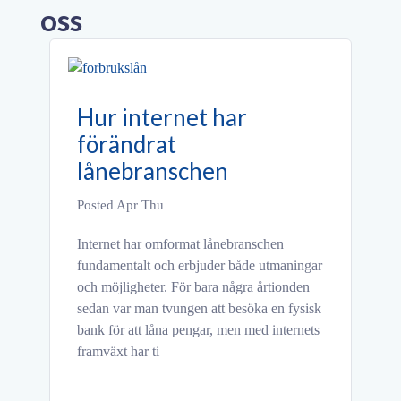
oss
Hur internet har
D
förändrat
f
lånebranschen
d
Posted Apr Thu
Po
Internet har omformat lånebranschen
At
fundamentalt och erbjuder både utmaningar
fö
och möjligheter. För bara några årtionden
om
sedan var man tvungen att besöka en fysisk
fr
bank för att låna pengar, men med internets
at
framväxt har ti
L