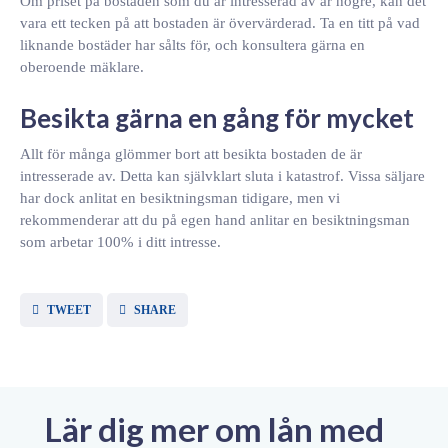
Om priset på bostaden som du är intresserad av är högre, kan det
vara ett tecken på att bostaden är övervärderad. Ta en titt på vad
liknande bostäder har sålts för, och konsultera gärna en
oberoende mäklare.
Besikta gärna en gång för mycket
Allt för många glömmer bort att besikta bostaden de är
intresserade av. Detta kan självklart sluta i katastrof. Vissa säljare
har dock anlitat en besiktningsman tidigare, men vi
rekommenderar att du på egen hand anlitar en besiktningsman
som arbetar 100% i ditt intresse.
TWEET
SHARE
Lär dig mer om lån med