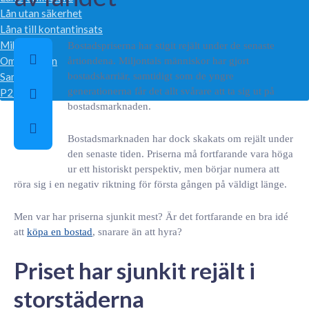
Lån utan säkerhet
Låna till kontantinsats
Mikrolån
Bostadspriserna har stigit rejält under de senaste
Omstartslån
årtiondena. Miljontals människor har gjort
bostadskarriär, samtidigt som de yngre
Samla lån
generationerna får det allt svårare att ta sig ut på
P2P lån
bostadsmarknaden.
Menu
Bostadsmarknaden har dock skakats om rejält under
den senaste tiden. Priserna må fortfarande vara höga
ur ett historiskt perspektiv, men börjar numera att
röra sig i en negativ riktning för första gången på väldigt länge.
Men var har priserna sjunkit mest? Är det fortfarande en bra idé
att
köpa en bostad
, snarare än att hyra?
Priset har sjunkit rejält i
storstäderna