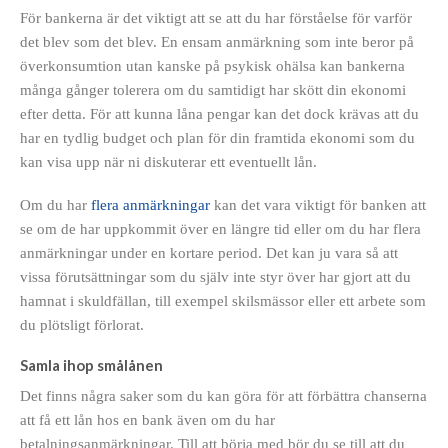
För bankerna är det viktigt att se att du har förståelse för varför
det blev som det blev. En ensam anmärkning som inte beror på
överkonsumtion utan kanske på psykisk ohälsa kan bankerna
många gånger tolerera om du samtidigt har skött din ekonomi
efter detta. För att kunna låna pengar kan det dock krävas att du
har en tydlig budget och plan för din framtida ekonomi som du
kan visa upp när ni diskuterar ett eventuellt lån.
Om du har
flera anmärkningar
kan det vara viktigt för banken att
se om de har uppkommit över en längre tid eller om du har flera
anmärkningar under en kortare period. Det kan ju vara så att
vissa förutsättningar som du själv inte styr över har gjort att du
hamnat i skuldfällan, till exempel skilsmässor eller ett arbete som
du plötsligt förlorat.
Samla ihop smålånen
Det finns några saker som du kan göra för att förbättra chanserna
att få ett lån hos en bank även om du har
betalningsanmärkningar. Till att börja med bör du se till att du