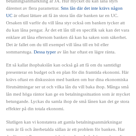
betalningsanmärkning är JA. Hur mycket du kan låna styrs
däremot av flera parametrar.
Sms lån
där det inte krävs någon
UC
är oftast lättare att få än stora lån där banken tar en UC.
Orsaken till varför du vill låna styr också om banken tycker att
du kan låna pengar. Är det ett lån till en specifik sak kan det vara
enklare att låna eftersom banken då kan ha saken som säkerhet.
Det är fallet om du till exempel vill låna till en bil eller
sommarstuga.
Dessa typer
av lån har oftast en lägre ränta.
Ett så kallat ihopbakslån kan också gå att få om du samtidigt
presenterar en budget och en plan för din framtida ekonomi. Här
krävs oftast en diskussion med banken om hur dina ekonomiska
förutsättningar ser ut och vilka lån du vill baka ihop. Många små
lån med höga räntor kan ge en betalningssituation som är mycket
betungande. Lyckas du samla ihop de små lånen kan det ge stora
effekter på din totala ekonomi.
Slutligen kan vi konstatera att gamla betalningsanmärkningar
som är få och återbetalda sällan är ett problem för banken. Har