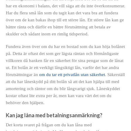
har en ekonomi i balans, det vill säga att du inte överkonsumerar.
Har du flera små lån som du tagit kan det vara bra att fundera
över om de kan bakas ihop
till ett större lån. Ett större lån kan ge
bättre ränta och därför en bättre förutsättning att betala av
skulder och sådant inom en rimlig tidsperiod.
Fundera även över om du har en bostad som du kan höja bolånet
på. Detta är oftast det som ger lägsta räntan och förmånligaste
villkoren då banken får en säkerhet för sina pengar som de lånat
ut. Ett bolån är ett verkligt långsiktigt lån, varför det har andra
förutsättningar än
om du tar ett privatlån utan säkerhet
. Säkerställ
att du har låneskydd på ditt bolån så att det kan hjälpa till med
amortering och räntor om du blir långvarigt sjuk. Låneskyddet
kostar oftast lite extra per år, men kan vara värt det om du
behöver den hjälpen.
Kan jag låna med betalningsanmärkning?
Det korta svaret på frågan om du kan låna med