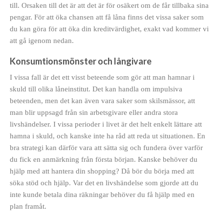
till. Orsaken till det är att det är för osäkert om de får tillbaka sina
pengar. För att öka chansen att få låna finns det vissa saker som
du kan göra för att öka din kreditvärdighet, exakt vad kommer vi
att gå igenom nedan.
Konsumtionsmönster och långivare
I vissa fall är det ett visst beteende som gör att man hamnar i
skuld till olika låneinstitut. Det kan handla om impulsiva
beteenden, men det kan även vara saker som skilsmässor, att
man blir uppsagd från sin arbetsgivare eller andra stora
livshändelser. I vissa perioder i livet är det helt enkelt lättare att
hamna i skuld, och kanske inte ha råd att reda ut situationen. En
bra strategi kan därför vara att sätta sig och fundera över varför
du fick en anmärkning från första början. Kanske behöver du
hjälp med att hantera din shopping? Då bör du börja med att
söka stöd och hjälp. Var det en livshändelse som gjorde att du
inte kunde betala dina räkningar behöver du få hjälp med en
plan framåt.