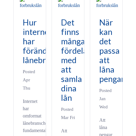
Hur
Det
När
internet
finns
kan
har
många
det
förändrat
fördelar
passa
lånebranschen
med
att
att
låna
Posted
samla
pengar?
Apr
dina
Thu
Posted
lån
Jan
Internet
Wed
har
Posted
omformat
Mar Fri
Att
lånebranschen
låna
fundamentalt
Att
pengar