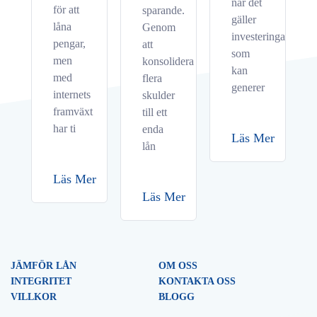
när det
för att
sparande.
gäller
låna
Genom
investeringar
pengar,
att
som
men
konsolidera
kan
med
flera
generer
internets
skulder
framväxt
till ett
har ti
enda
Läs Mer
lån
Läs Mer
Läs Mer
JÄMFÖR LÅN
OM OSS
INTEGRITET
KONTAKTA OSS
VILLKOR
BLOGG