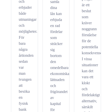
och
samla
är ett
erbjuder
dina
beslut
både
lån kan
som
utmaningar
erbjuda
kräver
och
en rad
noggrann
möjligheter.
fördelar
förståelse
För
som
för de
bara
sträcker
potentiella
några
sig
konsekvenserna.
årtionden
bortom
I vissa
sedan
den
situationer
var
omedelbara
kan det
man
ekonomiska
vara ett
tvungen
lättnaden
klokt
att
och
och
besöka
frigörandet
fördelaktigt
en
av
alternativ,
fysisk
kapital
särskilt
bank
för