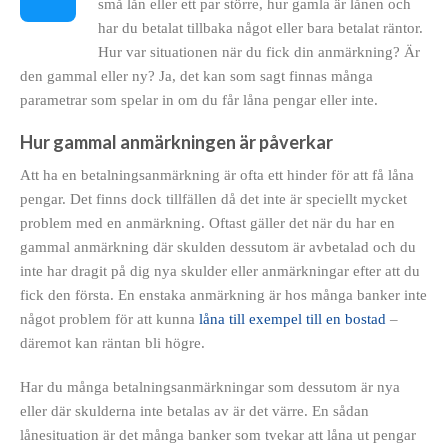
små lån eller ett par större, hur gamla är lånen och
har du betalat tillbaka något eller bara betalat räntor.
Hur var situationen när du fick din anmärkning? Är
den gammal eller ny? Ja, det kan som sagt finnas många
parametrar som spelar in om du får låna pengar eller inte.
Hur gammal anmärkningen är påverkar
Att ha en betalningsanmärkning är ofta ett hinder för att få låna
pengar. Det finns dock tillfällen då det inte är speciellt mycket
problem med en anmärkning. Oftast gäller det när du har en
gammal anmärkning där skulden dessutom är avbetalad och du
inte har dragit på dig nya skulder eller anmärkningar efter att du
fick den första. En enstaka anmärkning är hos många banker inte
något problem för att kunna
låna till exempel till en bostad
–
däremot kan räntan bli högre.
Har du många betalningsanmärkningar som dessutom är nya
eller där skulderna inte betalas av är det värre. En sådan
lånesituation är det många banker som tvekar att låna ut pengar