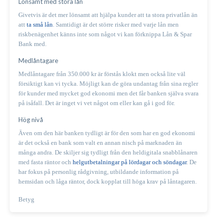
Lönsamt med stora lån
Givetvis är det mer lönsamt att hjälpa kunder att ta stora privatlån än
att
ta små lån
. Samtidigt är det större risker med varje lån men
riskbenägenhet känns inte som något vi kan förknippa Lån & Spar
Bank med.
Medlåntagare
Medlåntagare från 350.000 kr är förstås klokt men också lite väl
försiktigt kan vi tycka. Möjligt kan de göra undantag från sina regler
för kunder med mycket god ekonomi men det får banken själva svara
på isåfall. Det är inget vi vet något om eller kan gå i god för.
Hög nivå
Även om den här banken tydligt är för den som har en god ekonomi
är det också en bank som valt en annan nisch på marknaden än
många andra. De skiljer sig tydligt från den heldigitala snabblånaren
med fasta räntor och
helgutbetalningar på lördagar och söndagar
. De
har fokus på personlig rådgivning, utbildande information på
hemsidan och låga räntor, dock kopplat till höga krav på låntagaren.
Betyg