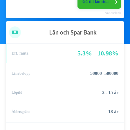
Gå till lån sida
Annonslänk
Lån och Spar Bank
5.3% - 10.98%
Eff. ränta
50000- 500000
Lånebelopp
2 - 15 år
Löptid
18 år
Åldersgräns