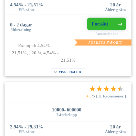
4,54% - 21,51%
20 år
Eff. ränte
Åldersgräns
Fortsätt
0 - 2 dagar
Utbetalning
Annonslänkar
FOLKETS FAVORIT
Exempel: 4,54% -
21,51%, , 20 år, 4,54% -
21,51%
VISA DETALJER
4.5
/5 ( 11 Recensioner )
10000- 600000
Lånebelopp
2,94% - 29,33%
20 år
Eff. ränte
Åldersgräns