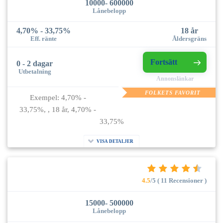
10000- 600000
Lånebelopp
4,70% - 33,75%
18 år
Eff. ränte
Åldersgräns
Fortsätt
0 - 2 dagar
Utbetalning
Annonslänkar
FOLKETS FAVORIT
Exempel: 4,70% -
33,75%, , 18 år, 4,70% -
33,75%
VISA DETALJER
4.5
/5 ( 11 Recensioner )
15000- 500000
Lånebelopp