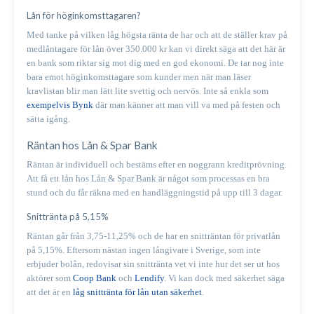
Lån för höginkomsttagaren?
Med tanke på vilken låg högsta ränta de har och att de ställer krav på
medlåntagare för lån över 350.000 kr kan vi direkt säga att det här är
en bank som riktar sig mot dig med en god ekonomi. De tar nog inte
bara emot höginkomsttagare som kunder men när man läser
kravlistan blir man lätt lite svettig och nervös. Inte så enkla som
exempelvis Bynk
där man känner att man vill va med på festen och
sätta igång.
Räntan hos Lån & Spar Bank
Räntan är individuell och bestäms efter en noggrann kreditprövning.
Att få ett lån hos Lån & Spar Bank är något som processas en bra
stund och du får räkna med en handläggningstid på upp till 3 dagar.
Snittränta på 5,15%
Räntan går från 3,75-11,25% och de har en snitträntan för privatlån
på 5,15%. Eftersom nästan ingen långivare i Sverige, som inte
erbjuder bolån, redovisar sin snittränta vet vi inte hur det ser ut hos
aktörer som
Coop Bank
och
Lendify
. Vi kan dock med säkerhet säga
att det är en
låg snittränta för lån utan säkerhet
.