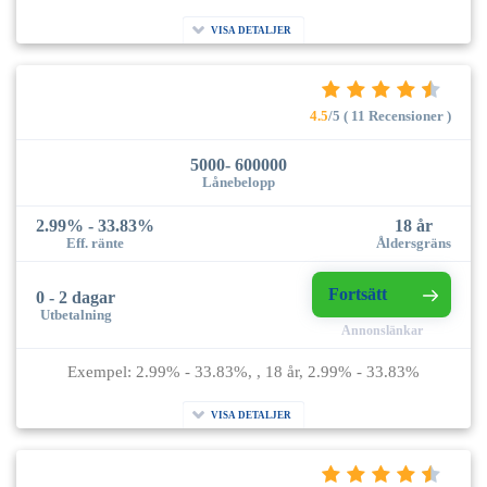
VISA DETALJER
4.5
/5 ( 11 Recensioner )
5000- 600000
Lånebelopp
2.99% - 33.83%
18 år
Eff. ränte
Åldersgräns
Fortsätt
0 - 2 dagar
Utbetalning
Annonslänkar
Exempel: 2.99% - 33.83%, , 18 år, 2.99% - 33.83%
VISA DETALJER