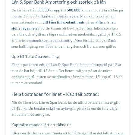
Lån & Spar Bank
Amortering och storlek på lån
Du får låna från
50.000
kr upp till
500.000
kr men för att få ett lån på
mer än 350.000 kr krävs en medlåntagare. Man kan tycka att en
ensamstående som
vill låna till kontantinsats
på en
villa
eller
en
större lägenheten
borde kunna bli beviljad ett lån. Inkomsten kan
vara bra och utgifterna låga samt med en återbetalningstid på 14-15
år blir inte månadskostnaden så saftig. Men för Lån & Spar Bank
som hållit igång sen 1880 är det hängslen och livrem som gäller.
Upp till 15 år återbetalning
För ett par år sen erbjöd Lån & Spar Bank återbetalningstid på 12 år
men de har höjt till 15 år nu. Det beror troligen på att de måste
anpassa sig till resten av marknaden eftersom minst 15 upp till 18 år
numera är standard.
Hela kostnaden för lånet – Kapitalkostnad:
När du lånar hos Lån & Spar Bank får du alltid betala en fast avgift
på 495 kr. Du betalar också en aviavgift på 35 kr om du inte väljer
att betala med autogiro.
Kapitalkostnaden lätt att räkna ut
Eftersom det finns en snittränta att förhålla sig till är det lätt att räkna