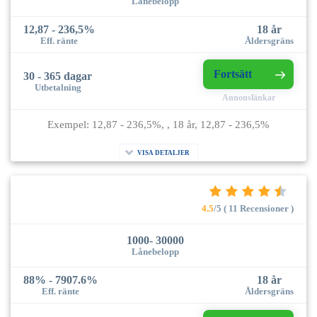
Lånebelopp
12,87 - 236,5%
18 år
Eff. ränte
Åldersgräns
Fortsätt
30 - 365 dagar
Utbetalning
Annonslänkar
Exempel: 12,87 - 236,5%, , 18 år, 12,87 - 236,5%
VISA DETALJER
4.5
/5 ( 11 Recensioner )
1000- 30000
Lånebelopp
88% - 7907.6%
18 år
Eff. ränte
Åldersgräns