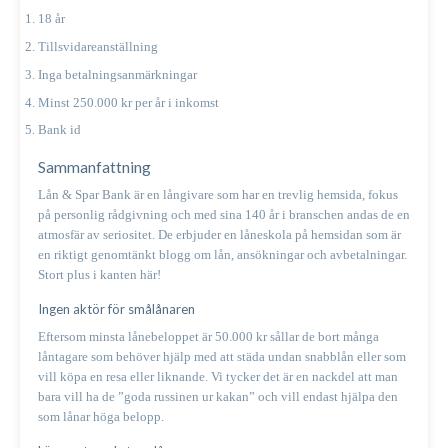
18 år
Tillsvidareanställning
Inga betalningsanmärkningar
Minst 250.000 kr per år i inkomst
Bank id
Sammanfattning
Lån & Spar Bank är en långivare som har en trevlig hemsida, fokus
på personlig rådgivning och med sina 140 år i branschen andas de en
atmosfär av seriositet. De erbjuder en låneskola på hemsidan som är
en riktigt genomtänkt blogg om lån, ansökningar och avbetalningar.
Stort plus i kanten här!
Ingen aktör för smålånaren
Eftersom minsta lånebeloppet är 50.000 kr sållar de bort många
låntagare som behöver hjälp med att städa undan snabblån eller som
vill köpa en resa eller liknande. Vi tycker det är en nackdel att man
bara vill ha de ”goda russinen ur kakan” och vill endast hjälpa den
som lånar höga belopp.