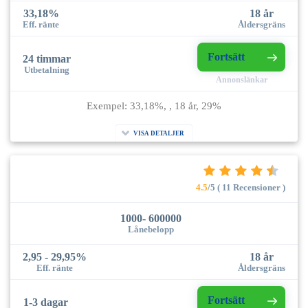
33,18%
18 år
Eff. ränte
Åldersgräns
Fortsätt
24 timmar
Utbetalning
Annonslänkar
Exempel: 33,18%, , 18 år, 29%
VISA DETALJER
4.5
/5 ( 11 Recensioner )
1000- 600000
Lånebelopp
2,95 - 29,95%
18 år
Eff. ränte
Åldersgräns
Fortsätt
1-3 dagar