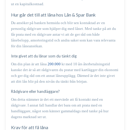
ut en kapitalkostnad.
Hur går det till att låna hos Lån & Spar Bank
Du ansöker på banken hemsida och blir sen kontaktad av en
personlig rådgivare som hjälper dig med lånet. Med tanke på att du
får prata med en rådgivare antar vi att de ger råd om både
lånebelopp, amorteringstid och andra saker som kan vara relevanta
för din låneansökan.
Inte givet att du lånar som du tänkt dig
Om din plan är att låna
200.000
kr med 10 års återbetalningstid
kanske det är så att rådgivaren du pratar med kartlägger din ekonomi
och ger dig råd om ett annat låneupplägg. Därmed är det inte givet
att ditt lån blir på den nivån du tänkt från början.
Rådgivare eller handläggare?
Om detta stämmer är det ett mervärde att få kontakt med en
rådgivare. I annat fall handlar det bara om att prata med en
handläggare, något som känner gammaldags med tanke på hur
dagens marknad ser ut.
Krav för att få låna