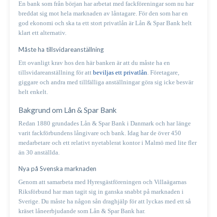
En bank som från början har arbetat med fackföreningar som nu har
breddat sig mot hela marknaden av låntagare. För den som har en
god ekonomi och ska ta ett stort privatlån är Lån & Spar Bank helt
klart ett alternativ.
Måste ha tillsvidareanställning
Ett ovanligt krav hos den här banken är att du måste ha en
tillsvidareanställning för att
beviljas ett privatlån
. Företagare,
giggare och andra med tillfälliga anställningar göra sig icke besvär
helt enkelt.
Bakgrund om Lån & Spar Bank
Redan 1880 grundades Lån & Spar Bank i Danmark och har länge
varit fackförbundens långivare och bank. Idag har de över 450
medarbetare och ett relativt nyetablerat kontor i Malmö med lite fler
än 30 anställda.
Nya på Svenska marknaden
Genom att samarbeta med Hyresgästföreningen och Villaägarnas
Riksförbund har man tagit sig in ganska snabbt på marknaden i
Sverige. Du måste ha någon sån draghjälp för att lyckas med ett så
kräset låneerbjudande som Lån & Spar Bank har.