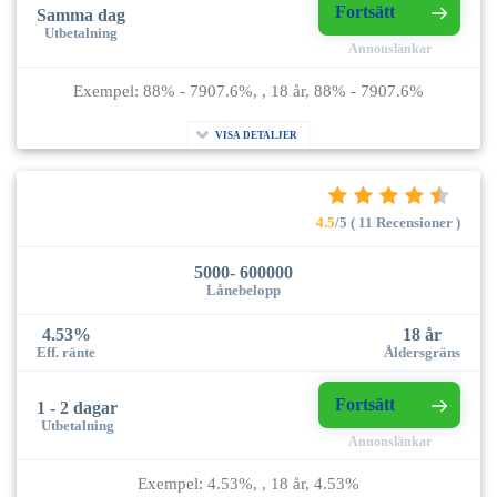
Fortsätt
Samma dag
Utbetalning
Annonslänkar
Exempel: 88% - 7907.6%, , 18 år, 88% - 7907.6%
VISA DETALJER
4.5
/5 ( 11 Recensioner )
5000- 600000
Lånebelopp
4.53%
18 år
Eff. ränte
Åldersgräns
Fortsätt
1 - 2 dagar
Utbetalning
Annonslänkar
Exempel: 4.53%, , 18 år, 4.53%