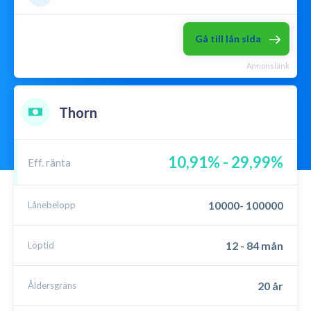
Lån utan säkerhet
Låna till kontantinsats
Gå till lån sida
Mikrolån
Omstartslån
Annonslänk
Samla lån
P2P lån
Menu
Thorn
10,91% - 29,99%
Eff. ränta
10000- 100000
Lånebelopp
12 - 84 mån
Löptid
20 år
Åldersgräns