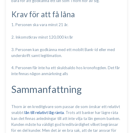
bara för att godkänna ett lån som Thorn hör av sig.
Krav för att få låna
1. Personen ska vara minst 21 år.
2. Inkomstkrav minst 120,000 kr/år
3. Personen kan godkänna med ett mobilt Bank-id eller med
underskrift samt legitimation.
4. Personen får inte ha ett skuldsaldo hos kronofogden. Det får
inte finnas någon anmärkning alls
Sammanfattning
Thorn är en kreditgivare som passar de som önskar ett relativt
snabbt
lån till relativt låg ränta
. Trots att banker har lägre räta
kan det finnas anledningar till att inte vilja ta lån genom banken.
Kunden måste ha väldigt god kreditvärdighet vilket begränsar
för en del kunder. Men det är en bra sak, att de tar ansvar för