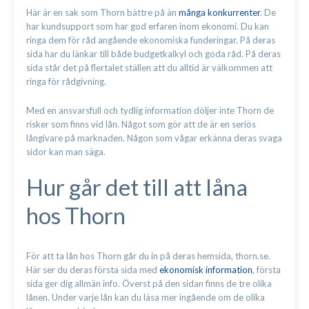
Här är en sak som Thorn bättre på än
många konkurrenter
. De
har kundsupport som har god erfaren inom ekonomi. Du kan
ringa dem för råd angående ekonomiska funderingar. På deras
sida har du länkar till både budgetkalkyl och goda råd. På deras
sida står det på flertalet ställen att du alltid är välkommen att
ringa för rådgivning.
Med en ansvarsfull och tydlig information döljer inte Thorn de
risker som finns vid lån. Något som gör att de är en seriös
långivare på marknaden. Någon som vågar erkänna deras svaga
sidor kan man säga.
Hur går det till att låna
hos Thorn
För att ta lån hos Thorn går du in på deras hemsida, thorn.se.
Här ser du deras första sida med
ekonomisk information
, första
sida ger dig allmän info. Överst på den sidan finns de tre olika
lånen. Under varje lån kan du läsa mer ingående om de olika