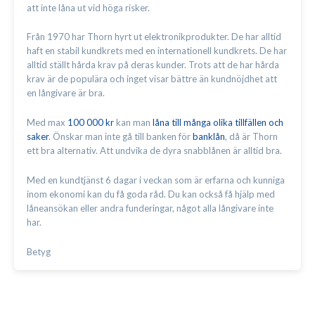
att inte låna ut vid höga risker.
Från 1970 har Thorn hyrt ut elektronikprodukter. De har alltid
haft en stabil kundkrets med en internationell kundkrets. De har
alltid ställt hårda krav på deras kunder. Trots att de har hårda
krav är de populära och inget visar bättre än kundnöjdhet att
en långivare är bra.
Med max
100 000 kr
kan man
låna till många olika tillfällen och
saker
. Önskar man inte gå till banken för
banklån
, då är Thorn
ett bra alternativ. Att undvika de dyra snabblånen är alltid bra.
Med en kundtjänst 6 dagar i veckan som är erfarna och kunniga
inom ekonomi kan du få goda råd. Du kan också få hjälp med
låneansökan eller andra funderingar, något alla långivare inte
har.
Betyg