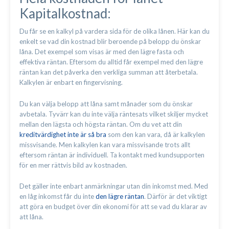
Kapitalkostnad:
Du får se en kalkyl på vardera sida för de olika lånen. Här kan du
enkelt se vad din kostnad blir beroende på belopp du önskar
låna. Det exempel som visas är med den lägre fasta och
effektiva räntan. Eftersom du alltid får exempel med den lägre
räntan kan det påverka den verkliga summan att återbetala.
Kalkylen är enbart en fingervisning.
Du kan välja belopp att låna samt månader som du önskar
avbetala. Tyvärr kan du inte välja räntesats vilket skiljer mycket
mellan den lägsta och högsta räntan. Om du vet att din
kreditvärdighet inte är så bra
som den kan vara, då är kalkylen
missvisande. Men kalkylen kan vara missvisande trots allt
eftersom räntan är individuell. Ta kontakt med kundsupporten
för en mer rättvis bild av kostnaden.
Det gäller inte enbart anmärkningar utan din inkomst med. Med
en låg inkomst får du inte
den lägre räntan
. Därför är det viktigt
att göra en budget över din ekonomi för att se vad du klarar av
att låna.