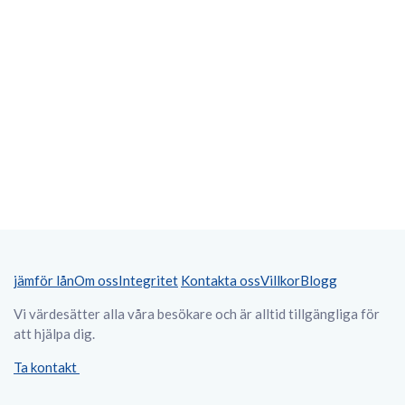
jämför lån
Om oss
Integritet
Kontakta oss
Villkor
Blogg
Vi värdesätter alla våra besökare och är alltid tillgängliga för
att hjälpa dig.
Ta kontakt