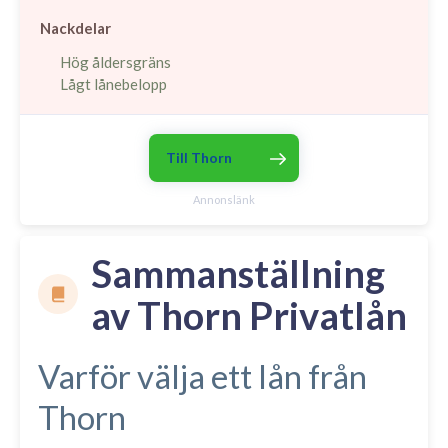
Nackdelar
Hög åldersgräns
Lågt lånebelopp
Till Thorn
Annonslänk
Sammanställning
av Thorn Privatlån
Varför välja ett lån från
Thorn