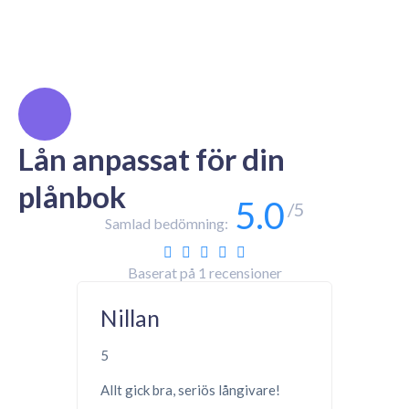
Lån anpassat för din
plånbok
5.0
/5
Samlad bedömning:
Baserat på
1
recensioner
Nillan
5
Allt gick bra, seriös långivare!