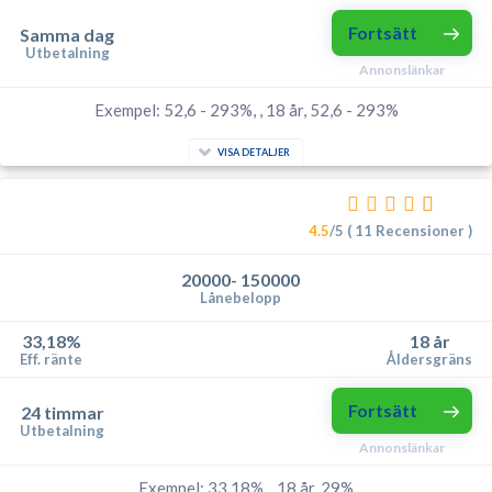
Fortsätt
Samma dag
Utbetalning
Annonslänkar
Exempel: 52,6 - 293%, , 18 år, 52,6 - 293%
VISA DETALJER
4.5
/5 ( 11 Recensioner )
20000- 150000
Lånebelopp
33,18%
18 år
Eff. ränte
Åldersgräns
Fortsätt
24 timmar
Utbetalning
Annonslänkar
Exempel: 33,18%, , 18 år, 29%