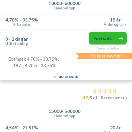
10000- 600000
Lånebelopp
4,70% - 33,75%
18 år
Eff. ränte
Åldersgräns
Fortsätt
0 - 2 dagar
Utbetalning
Annonslänkar
FOLKETS FAVORIT
Exempel: 4,70% - 33,75%, ,
18 år, 4,70% - 33,75%
VISA DETALJER
4.5
/5 ( 11 Recensioner )
15000- 500000
Lånebelopp
4,54% - 21,51%
20 år