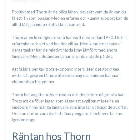
Positivt med Thorn är de olika lånen, oavsett vem du är kan du
få ett lån som passar. Med en erfaren och kunnig support kan du
alltid få hjälp inom relativt kort väntetid.
Thorn är en kreditgivare som har varit med sedan 1970. De har
erfarenhet och vet vad kunder vill ha. Med kundernas bästa i
deras tankar har de relativt hårda krav jämfört med andra
långivare. Men i slutändan tjänar alla inblandade på det.
Att få låna pengar trots ekonomin inte tillåter det gör ingen
nytta. Långivaren får inte återbetalning och kunden hamnar i
ekonomiska bekymmer.
Thorn har avgifter utöver räntan och det är inte något alla har.
Trots att de följer lagen som säger att avgiften måste ha en
innebörd finns många långivare som inte tar ut liknande avgifter.
Det kan därför vara dyrt att låna pengar och behöver tänkas
igenom noga
Räntan hos Thorn