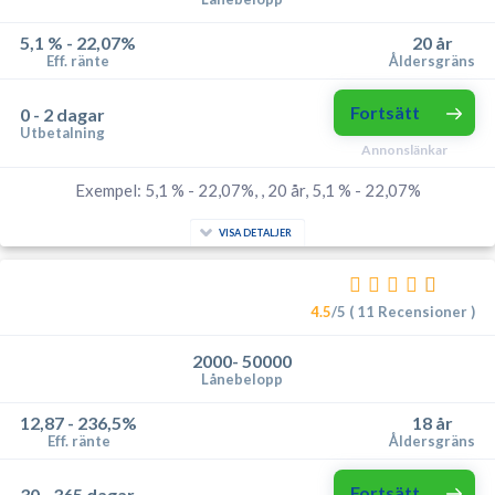
5,1 % - 22,07%
20 år
Eff. ränte
Åldersgräns
Fortsätt
0 - 2 dagar
Utbetalning
Annonslänkar
Exempel: 5,1 % - 22,07%, , 20 år, 5,1 % - 22,07%
VISA DETALJER
4.5
/5 ( 11 Recensioner )
2000- 50000
Lånebelopp
12,87 - 236,5%
18 år
Eff. ränte
Åldersgräns
Fortsätt
30 - 365 dagar