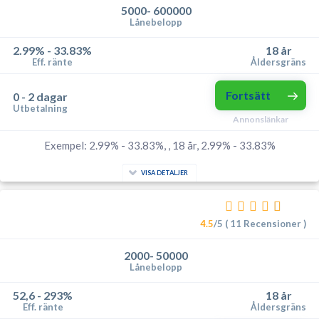
5000- 600000
Lånebelopp
2.99% - 33.83%
18 år
Eff. ränte
Åldersgräns
Fortsätt
0 - 2 dagar
Utbetalning
Annonslänkar
Exempel: 2.99% - 33.83%, , 18 år, 2.99% - 33.83%
VISA DETALJER
4.5
/5 ( 11 Recensioner )
2000- 50000
Lånebelopp
52,6 - 293%
18 år
Eff. ränte
Åldersgräns