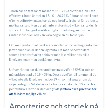
Thorn har en fast ränta mellan 9,84 – 21,60% för alla lån. Den
effektiva räntan är mellan 13,10 – 26,91%. Räntan sätter Thorn
efter kreditprövningen, har du god kreditvärdighet får du lägsta
möjliga räntan. Men det går inte att förutspå vilken ränta du får
trots att du har god kreditvärdighet. Trots hög inkomst är
räntan individuell och kan vara högre än du tänkt själv.
Om man jämför med bankers blancolån är det en hög ränta men
jämte snabblån är det en låg ränta. Då man behöver klara
samma kreditprövning behöver man läsa villkor hos olika
långivare innan man godkänner avtal.
Utöver räntan har du en uppläggningsavgift på 595 kr och en
månadskostnad på 19 – 39 kr. Dessa avgifter tillkommer alltid
vilket inte alla långivare har. De 19 kr som tilläggs är om du
väljer autogiro. Vill du hellre ha faktura kostar det 39 kr extra
per faktura. Därför är det viktigt att
jämföra olika privatlån för
att få bästa möjliga villkor
.
Amortering och storlek på