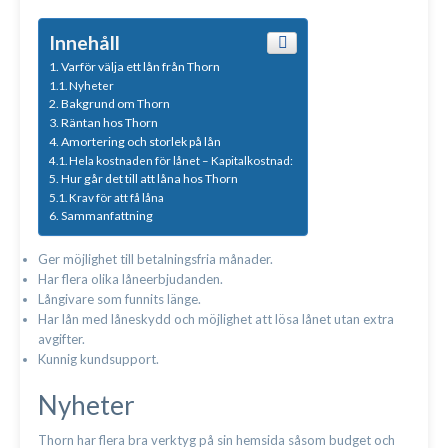
Innehåll
Varför välja ett lån från Thorn
Nyheter
Bakgrund om Thorn
Räntan hos Thorn
Amortering och storlek på lån
Hela kostnaden för lånet – Kapitalkostnad:
Hur går det till att låna hos Thorn
Krav för att få låna
Sammanfattning
Ger möjlighet till betalningsfria månader.
Har flera olika låneerbjudanden.
Långivare som funnits länge.
Har lån med låneskydd och möjlighet att lösa lånet utan extra
avgifter.
Kunnig kundsupport.
Nyheter
Thorn har flera bra verktyg på sin hemsida såsom budget och