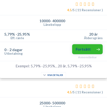
4.5
/5 ( 11 Recensioner )
10000- 400000
Lånebelopp
5,79% -25,95%
20 år
Eff. ränte
Åldersgräns
Fortsätt
0 - 2 dagar
Utbetalning
Annonslänkar
Exempel: 5,79% -25,95%, , 20 år, 5,79% -25,95%
VISA DETALJER
4.5
/5 ( 11 Recensioner )
25000- 500000
Lånebelopp