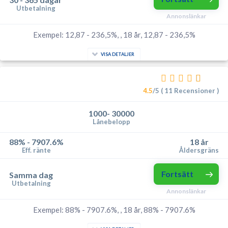
Utbetalning
Annonslänkar
Exempel: 12,87 - 236,5%, , 18 år, 12,87 - 236,5%
VISA DETALJER
4.5
/5 ( 11 Recensioner )
1000- 30000
Lånebelopp
88% - 7907.6%
18 år
Eff. ränte
Åldersgräns
Fortsätt
Samma dag
Utbetalning
Annonslänkar
Exempel: 88% - 7907.6%, , 18 år, 88% - 7907.6%