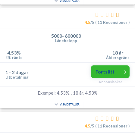
VISA DETALJER
4.5
/5 ( 11 Recensioner )
5000- 600000
Lånebelopp
4.53%
18 år
Eff. ränte
Åldersgräns
Fortsätt
1 - 2 dagar
Utbetalning
Annonslänkar
Exempel: 4.53%, , 18 år, 4.53%
VISA DETALJER
4.5
/5 ( 11 Recensioner )