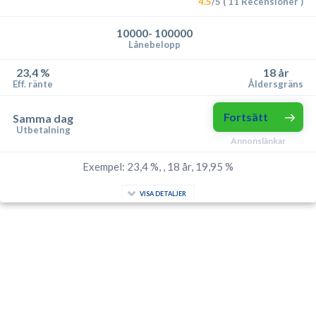
4.5
/5 ( 11 Recensioner )
10000- 100000
Lånebelopp
23,4 %
18 år
Eff. ränte
Åldersgräns
Fortsätt
Samma dag
Utbetalning
Annonslänkar
Exempel: 23,4 %, , 18 år, 19,95 %
VISA DETALJER