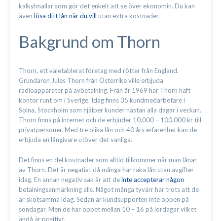
kalkylmallar som gör det enkelt att se över ekonomin. Du kan
även
lösa ditt lån när du vill
utan extra kostnader.
Bakgrund om Thorn
Thorn, ett väletablerat företag med rötter från England.
Grundaren Jules Thorn från Österrike ville erbjuda
radioapparater på avbetalning. Från år 1969 har Thorn haft
kontor runt om i Sverige. Idag finns 35 kundmedarbetare i
Solna, Stockholm som hjälper kunder nästan alla dagar i veckan.
Thorn finns på internet och de erbjuder 10,000 – 100,000 kr till
privatpersoner. Med tre olika lån och 40 års erfarenhet kan de
erbjuda en långivare utöver det vanliga.
Det finns en del kostnader som alltid tillkommer när man lånar
av Thorn. Det är negativt då många har raka lån utan avgifter
idag. En annan negativ sak är att de
inte accepterar någon
betalningsanmärkning alls. Något många tyvärr har trots att de
är skötsamma idag. Sedan är kundsupporten inte öppen på
söndagar. Men de har öppet mellan 10 – 16 på lördagar vilket
ändå är positivt.