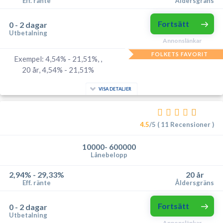
Eff. ränte
Åldersgräns
Fortsätt
0 - 2 dagar
Utbetalning
Annonslänkar
FOLKETS FAVORIT
Exempel: 4,54% - 21,51%, ,
20 år, 4,54% - 21,51%
VISA DETALJER
4.5
/5 ( 11 Recensioner )
10000- 600000
Lånebelopp
2,94% - 29,33%
20 år
Eff. ränte
Åldersgräns
Fortsätt
0 - 2 dagar
Utbetalning
Annonslänkar