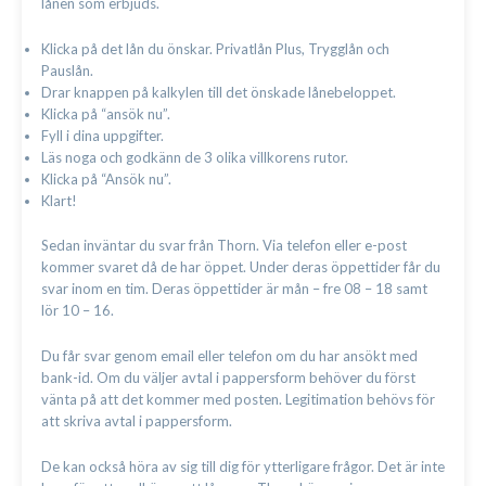
lånen som erbjuds.
Klicka på det lån du önskar. Privatlån Plus, Trygglån och
Pauslån.
Drar knappen på kalkylen till det önskade lånebeloppet.
Klicka på “ansök nu”.
Fyll i dina uppgifter.
Läs noga och godkänn de 3 olika villkorens rutor.
Klicka på “Ansök nu”.
Klart!
Sedan inväntar du svar från Thorn. Via telefon eller e-post
kommer svaret då de har öppet. Under deras öppettider får du
svar inom en tim. Deras öppettider är mån – fre 08 – 18 samt
lör 10 – 16.
Du får svar genom email eller telefon om du har ansökt med
bank-id. Om du väljer avtal i pappersform behöver du först
vänta på att det kommer med posten. Legitimation behövs för
att skriva avtal i pappersform.
De kan också höra av sig till dig för ytterligare frågor. Det är inte