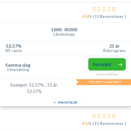
4.5
/5 ( 11 Recensioner )
1000- 45000
Lånebelopp
52,57%
21 år
Eff. ränte
Åldersgräns
Fortsätt
Samma dag
Utbetalning
Annonslänkar
FOLKETS FAVORIT
Exempel: 52,57%, , 21 år,
52,57%
VISA DETALJER
4.5
/5 ( 11 Recensioner )