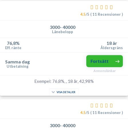
4.5
/5 ( 11 Recensioner )
3000- 40000
Lånebelopp
76,8%
18 år
Eff. ränte
Åldersgräns
Fortsätt
Samma dag
Utbetalning
Annonslänkar
Exempel: 76,8%, , 18 år, 42,98%
VISA DETALJER
4.5
/5 ( 11 Recensioner )
3000- 40000