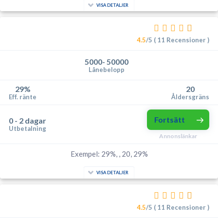
VISA DETALJER
4.5
/5 ( 11 Recensioner )
5000- 50000
Lånebelopp
29%
20
Eff. ränte
Åldersgräns
Fortsätt
0 - 2 dagar
Utbetalning
Annonslänkar
Exempel: 29%, , 20, 29%
VISA DETALJER
4.5
/5 ( 11 Recensioner )