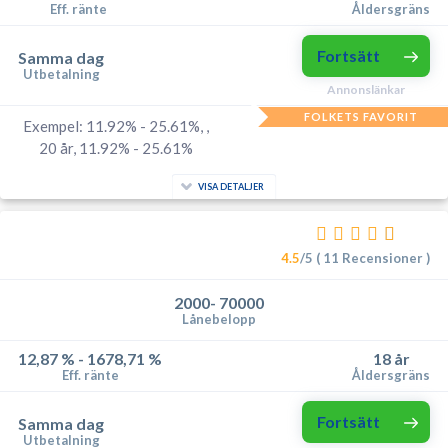
Eff. ränte
Åldersgräns
Fortsätt
Samma dag
Utbetalning
Annonslänkar
FOLKETS FAVORIT
Exempel: 11.92% - 25.61%, ,
20 år, 11.92% - 25.61%
VISA DETALJER
4.5
/5 ( 11 Recensioner )
2000- 70000
Lånebelopp
12,87 % - 1678,71 %
18 år
Eff. ränte
Åldersgräns
Fortsätt
Samma dag
Utbetalning