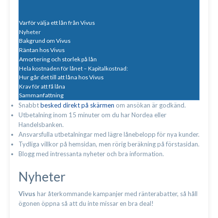
Varför välja ett lån från Vivus
Nyheter
Bakgrund om Vivus
Räntan hos Vivus
Amortering och storlek på lån
Hela kostnaden för lånet – Kapitalkostnad:
Hur går det till att låna hos Vivus
Krav för att få låna
Sammanfattning
Snabbt
besked direkt på skärmen
om ansökan är godkänd.
Utbetalning inom 15 minuter om du har Nordea eller
Handelsbanken.
Ansvarsfulla utbetalningar med lägre lånebelopp för nya kunder.
Tydliga villkor på hemsidan, men rörig beräkning på förstasidan.
Blogg med intressanta nyheter och bra information.
Nyheter
Vivus
har återkommande kampanjer med ränterabatter, så håll
ögonen öppna så att du inte missar en bra deal!