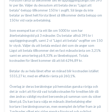
Förutom ränta så tillkommer det en uppläggningsavgift om 395
kr per lån. Väljer du dessutom att betala deras ”Lägst att
betala”-belopp tillkommer 150 kr i avgift. Så länge du inte
betalar av lånet helt första lånet så tillkommer detta belopp om
150 kr vid varje avbetalning.
Som exempel kan vi ta ett lån om 5000 kr som har
återbetalningstid på 3 månader. Du betalar alltså 395 kr i
uppläggningsavgift, samt 2 st ”Lägst att betala”-avgifter om 150
kr styck. Väljer du att betala endast det som de anger som
Lägst att betala tillkommer det en fast månadsränta om 3,21%
samt en amortering på 8,33% av lånebeloppet. Totala
kostnaden för lånet kommer då att bli 6296,89 kr.
Betalar du av hela lånet efter en månad blir kostnaden istället
5555,27 kr, med en effektiv ränta på 260,1%.
Överlag är deras beräkningar på hemsidan ganska röriga och
det är svårt att förstå vad totalkostnaden för krediten blir då
den ändras väldigt mycket beroende på summan som du söker
lånet på. Du kan bara välja en månads återbetalning eller
kortare i beräkningssnurran, men exemplet de lyfter fram är på
3 månader vilket gör sidan ganska förvirrad och svårläst.