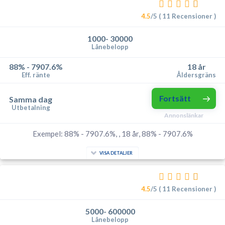
4.5
/5 ( 11 Recensioner )
1000- 30000
Lånebelopp
88% - 7907.6%
18 år
Eff. ränte
Åldersgräns
Fortsätt
Samma dag
Utbetalning
Annonslänkar
Exempel: 88% - 7907.6%, , 18 år, 88% - 7907.6%
VISA DETALJER
4.5
/5 ( 11 Recensioner )
5000- 600000
Lånebelopp