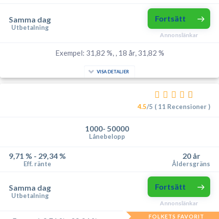
Fortsätt
Samma dag
Utbetalning
Annonslänkar
Exempel: 31,82 %, , 18 år, 31,82 %
VISA DETALJER
4.5
/5 ( 11 Recensioner )
1000- 50000
Lånebelopp
9,71 % - 29,34 %
20 år
Eff. ränte
Åldersgräns
Fortsätt
Samma dag
Utbetalning
Annonslänkar
FOLKETS FAVORIT