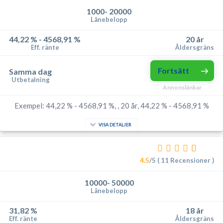
1000- 20000
Lånebelopp
44,22 % - 4568,91 %
20 år
Eff. ränte
Åldersgräns
Fortsätt
Samma dag
Utbetalning
Annonslänkar
Exempel: 44,22 % - 4568,91 %, , 20 år, 44,22 % - 4568,91 %
VISA DETALJER
4.5
/5 ( 11 Recensioner )
10000- 50000
Lånebelopp
31,82 %
18 år
Eff. ränte
Åldersgräns