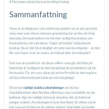
4 Personen måste klara en kreditprövning.
Sammanfattning
Vivus är en långivare som vid första anblick ser ut att vara helt
okej, men som vid en närmare granskning har en lite väl rörig
hemsida. De hade behövt ha lite mer tydlig information om
kostnaderna och vad deras ”Lägst att betala”-erbjudande
innebär. Nu är det lite krångligt att veta vad de erbjuder – är det
lån som löper över en vecka, en månad eller tre månader?
Det som är positivt är att deras villkor som går att hitta på
hemsidan är tydligare än den beräkning de presenterar på sin
förstasida. För att vara säker på att ha förstått är det nog bra
att läsa informationen både en och två gånger.
Vivus har
väldigt snabba utbetalningar
om du har
Handelsbanken eller Nordea vilket kan vara värdefullt om du
befinner dig i en väldigt stressad situation där du behöver
pengar snabbt. Ansökningen kräver inte Bank-ID vilket också
kan vara en fördel om du saknar sådant. Inte heller använder