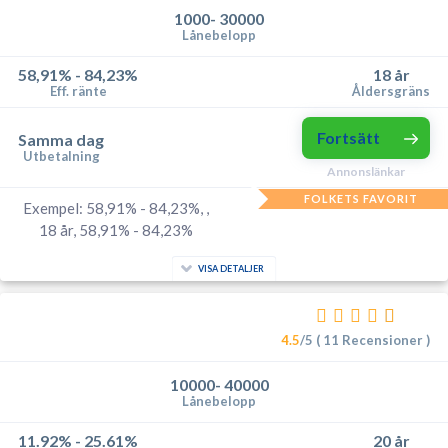
1000- 30000
Lånebelopp
58,91% - 84,23%
18 år
Eff. ränte
Åldersgräns
Fortsätt
Samma dag
Utbetalning
Annonslänkar
FOLKETS FAVORIT
Exempel: 58,91% - 84,23%, ,
18 år, 58,91% - 84,23%
VISA DETALJER
4.5
/5 ( 11 Recensioner )
10000- 40000
Lånebelopp
11.92% - 25.61%
20 år