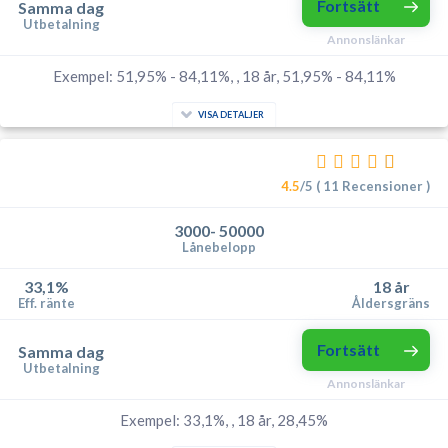
Fortsätt
Samma dag
Utbetalning
Annonslänkar
Exempel: 51,95% - 84,11%, , 18 år, 51,95% - 84,11%
VISA DETALJER
4.5
/5 ( 11 Recensioner )
3000- 50000
Lånebelopp
33,1%
18 år
Eff. ränte
Åldersgräns
Fortsätt
Samma dag
Utbetalning
Annonslänkar
Exempel: 33,1%, , 18 år, 28,45%