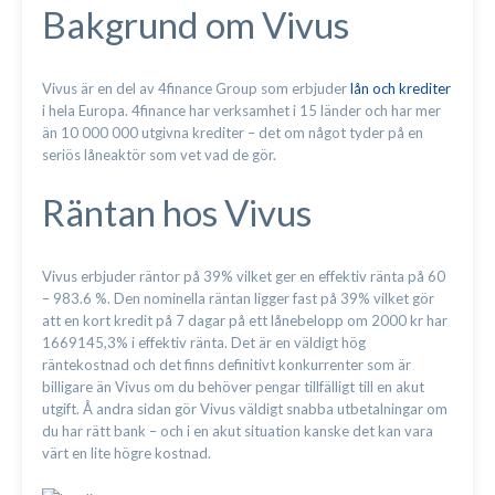
Bakgrund om Vivus
Vivus är en del av 4finance Group som erbjuder
lån och krediter
i hela Europa. 4finance har verksamhet i 15 länder och har mer
än 10 000 000 utgivna krediter – det om något tyder på en
seriös låneaktör som vet vad de gör.
Räntan hos Vivus
Vivus erbjuder räntor på 39% vilket ger en effektiv ränta på 60
– 983.6 %. Den nominella räntan ligger fast på 39% vilket gör
att en kort kredit på 7 dagar på ett lånebelopp om 2000 kr har
1669145,3% i effektiv ränta. Det är en väldigt hög
räntekostnad och det finns definitivt konkurrenter som är
billigare än Vivus om du behöver pengar tillfälligt till en akut
utgift. Å andra sidan gör Vivus väldigt snabba utbetalningar om
du har rätt bank – och i en akut situation kanske det kan vara
värt en lite högre kostnad.