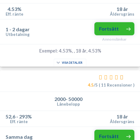
4.53%
18 år
Eff. ränte
Åldersgräns
Fortsätt
1 - 2 dagar
Utbetalning
Annonslänkar
Exempel: 4.53%, , 18 år, 4.53%
VISA DETALJER
4.5
/5 ( 11 Recensioner )
2000- 50000
Lånebelopp
52,6 - 293%
18 år
Eff. ränte
Åldersgräns
Fortsätt
Samma dag