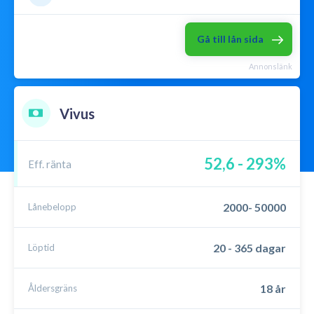
Lån utan säkerhet
Låna till kontantinsats
Gå till lån sida
Mikrolån
Omstartslån
Annonslänk
Samla lån
P2P lån
Menu
Vivus
52,6 - 293%
Eff. ränta
2000- 50000
Lånebelopp
20 - 365 dagar
Löptid
18 år
Åldersgräns