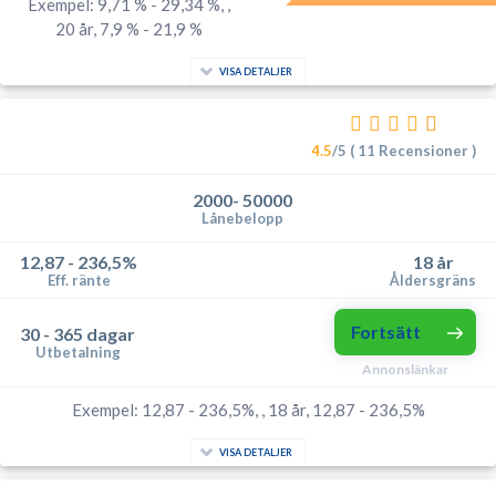
Exempel: 9,71 % - 29,34 %, ,
20 år, 7,9 % - 21,9 %
VISA DETALJER
4.5
/5 ( 11 Recensioner )
2000- 50000
Lånebelopp
12,87 - 236,5%
18 år
Eff. ränte
Åldersgräns
Fortsätt
30 - 365 dagar
Utbetalning
Annonslänkar
Exempel: 12,87 - 236,5%, , 18 år, 12,87 - 236,5%
VISA DETALJER