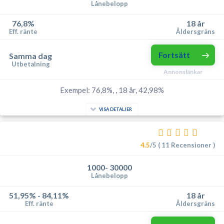
Lånebelopp
76,8%
18 år
Eff. ränte
Åldersgräns
Fortsätt
Samma dag
Utbetalning
Annonslänkar
Exempel: 76,8%, , 18 år, 42,98%
VISA DETALJER
4.5
/5 ( 11 Recensioner )
1000- 30000
Lånebelopp
51,95% - 84,11%
18 år
Eff. ränte
Åldersgräns