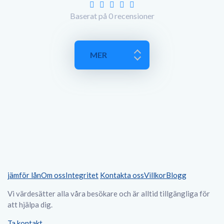
Baserat på
0
recensioner
MER
jämför lån
Om oss
Integritet
Kontakta oss
Villkor
Blogg
Vi värdesätter alla våra besökare och är alltid tillgängliga för
att hjälpa dig.
Ta kontakt