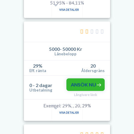
51,95% - 84,11%
VISA DETALJER
5000- 50000 Kr
Lånebelopp
29%
20
Eff. ränta
Åldersgräns
ANSÖK NU
0 - 2 dagar
Utbetalning
Långivare länk
Exempel: 29%, , 20, 29%
VISA DETALJER