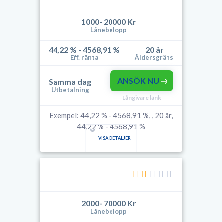
1000- 20000 Kr
Lånebelopp
44,22 % - 4568,91 %
20 år
Eff. ränta
Åldersgräns
ANSÖK NU
Samma dag
Utbetalning
Långivare länk
Exempel: 44,22 % - 4568,91 %, , 20 år,
44,22 % - 4568,91 %
VISA DETALJER
2000- 70000 Kr
Lånebelopp