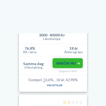
VISA DETALJER
3000- 40000 Kr
Lånebelopp
76,8%
18 år
Eff. ränta
Åldersgräns
ANSÖK NU
Samma dag
Utbetalning
Långivare länk
Exempel: 76,8%, , 18 år, 42,98%
VISA DETALJER