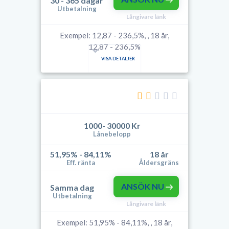
30 - 365 dagar
Utbetalning
Långivare länk
Exempel: 12,87 - 236,5%, , 18 år,
12,87 - 236,5%
VISA DETALJER
1000- 30000 Kr
Lånebelopp
51,95% - 84,11%
18 år
Eff. ränta
Åldersgräns
ANSÖK NU
Samma dag
Utbetalning
Långivare länk
Exempel: 51,95% - 84,11%, , 18 år,