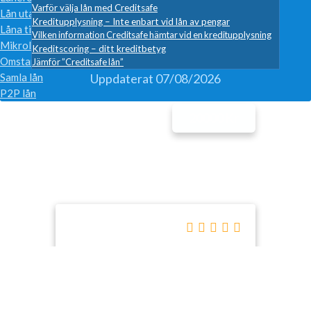
Varför välja lån med Creditsafe
Lån utan säkerhet
Kreditupplysning – Inte enbart vid lån av pengar
Låna till kontantinsats
Vilken information Creditsafe hämtar vid en kreditupplysning
Mikrolån
Kreditscoring – ditt kreditbetyg
Omstartslån
Jämför ”Creditsafe lån”
Uppdaterat 07/08/2026
Samla lån
P2P lån
Menu
Justera lånebelopp
20000 Kr
1000- 45000 Kr
Lånebelopp
52,57%
21 år