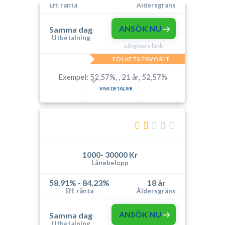
Eff. ränta
Åldersgräns
ANSÖK NU
Samma dag
Utbetalning
Långivare länk
FOLKETS FAVORIT
Exempel: 52,57%, , 21 år, 52,57%
VISA DETALJER
1000- 30000 Kr
Lånebelopp
58,91% - 84,23%
18 år
Eff. ränta
Åldersgräns
ANSÖK NU
Samma dag
Utbetalning