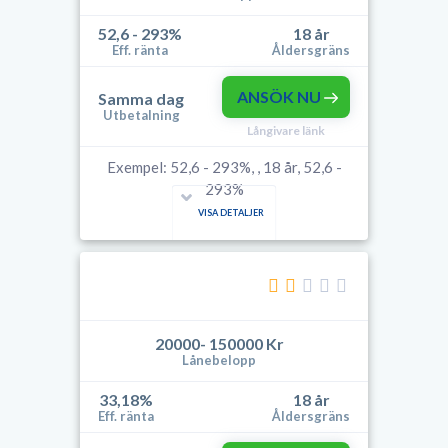
52,6 - 293%
18 år
Eff. ränta
Åldersgräns
ANSÖK NU
Samma dag
Utbetalning
Långivare länk
Exempel: 52,6 - 293%, , 18 år, 52,6 -
293%
VISA DETALJER
20000- 150000 Kr
Lånebelopp
33,18%
18 år
Eff. ränta
Åldersgräns