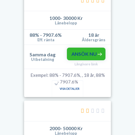
1000- 30000 Kr
Lånebelopp
88% - 7907.6%
18 år
Eff. ränta
Åldersgräns
ANSÖK NU
Samma dag
Utbetalning
Långivare länk
Exempel: 88% - 7907.6%, , 18 år, 88%
- 7907.6%
VISA DETALJER
2000- 50000 Kr
Lånebelopp