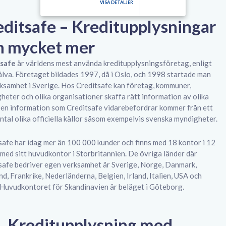
VISA DETALJER
editsafe – Kreditupplysningar
h mycket mer
tsafe
är världens mest använda kreditupplysningsföretag, enligt
älva. Företaget bildades 1997, då i Oslo, och 1998 startade man
rksamhet i Sverige. Hos Creditsafe kan företag, kommuner,
heter och olika organisationer skaffa rätt information av olika
Den information som Creditsafe vidarebefordrar kommer från ett
antal olika officiella källor såsom exempelvis svenska myndigheter.
safe har idag mer än 100 000 kunder och finns med 18 kontor i 12
 med sitt huvudkontor i Storbritannien. De övriga länder där
safe bedriver egen verksamhet är Sverige, Norge, Danmark,
nd, Frankrike, Nederländerna, Belgien, Irland, Italien, USA och
 Huvudkontoret för Skandinavien är beläget i Göteborg.
Kreditupplysning med