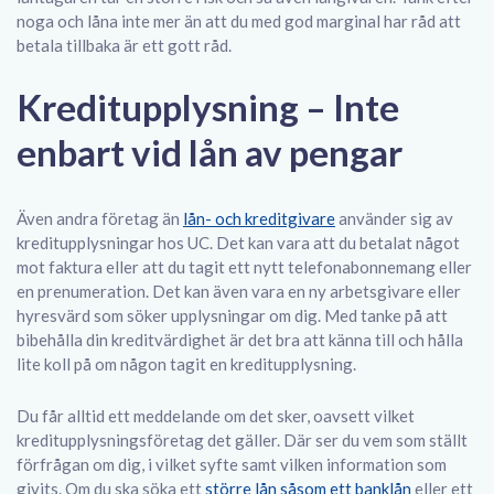
noga och låna inte mer än att du med god marginal har råd att
betala tillbaka är ett gott råd.
Kreditupplysning – Inte
enbart vid lån av pengar
Även andra företag än
lån- och kreditgivare
använder sig av
kreditupplysningar hos UC. Det kan vara att du betalat något
mot faktura eller att du tagit ett nytt telefonabonnemang eller
en prenumeration. Det kan även vara en ny arbetsgivare eller
hyresvärd som söker upplysningar om dig. Med tanke på att
bibehålla din kreditvärdighet är det bra att känna till och hålla
lite koll på om någon tagit en kreditupplysning.
Du får alltid ett meddelande om det sker, oavsett vilket
kreditupplysningsföretag det gäller. Där ser du vem som ställt
förfrågan om dig, i vilket syfte samt vilken information som
givits. Om du ska söka ett
större lån såsom ett banklån
eller ett