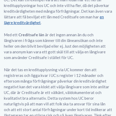
kreditupplysningar hos UC och inte vill ha fler, då det påverkar
kreditvärdigheten med många förfrågningar. Det kan även vara
lättare att få beviljat ett lån med Creditsafe om man har
en
lägre kreditvärdighet
.
Med ett
Creditsafe lån
är det ingen annan än du och
långivaren i fråga som känner till din låneansökan och inte
heller om den blivit beviljad eller ej. Just den möjligheten att
vara anonym kan vara ett gott skäl till att välja en långivare
som använder Creditsafe i stället för UC.
När det tas en kreditupplysning via UC kommer den att
registreras och ligga kvar i UC:s register i 12 månader och
eftersom många förfrågningar påverkar din kreditvärdighet
negativt kan det vara klokt att välja långivare som inte anlitar
UC, där är Creditsafe är ett välkänt, väldokumenterat och
kvalitativt bra alternativ. Detta system hos UC beror
naturligtvis på att man vill att folk ska ta ansvar för sina lån
och att ett stort antal förfrågningar under kort tid indikerar att
låntagaren tar en större risk och så även långivaren. Tänk efter