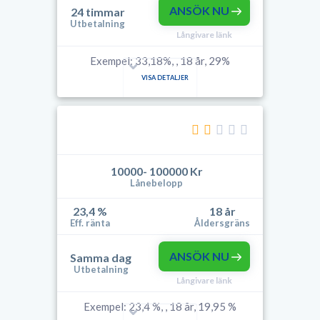
ANSÖK NU
24 timmar
Utbetalning
Långivare länk
Exempel: 33,18%, , 18 år, 29%
VISA DETALJER
10000- 100000 Kr
Lånebelopp
23,4 %
18 år
Eff. ränta
Åldersgräns
ANSÖK NU
Samma dag
Utbetalning
Långivare länk
Exempel: 23,4 %, , 18 år, 19,95 %