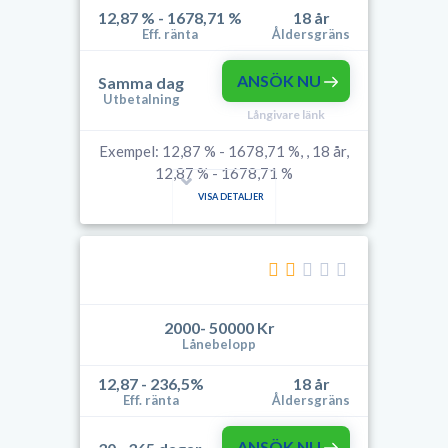
12,87 % - 1678,71 %
18 år
Eff. ränta
Åldersgräns
ANSÖK NU
Samma dag
Utbetalning
Långivare länk
Exempel: 12,87 % - 1678,71 %, , 18 år,
12,87 % - 1678,71 %
VISA DETALJER
2000- 50000 Kr
Lånebelopp
12,87 - 236,5%
18 år
Eff. ränta
Åldersgräns
ANSÖK NU