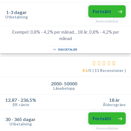
Fortsätt
1-3 dagar
Utbetalning
Annonslänkar
Exempel: 0,8% - 4,2% per månad, , 18 år, 0,8% - 4,2% per
månad
VISA DETALJER
4.5
/5 ( 11 Recensioner )
2000- 50000
Lånebelopp
12,87 - 236,5%
18 år
Eff. ränte
Åldersgräns
Fortsätt
30 - 365 dagar
Utbetalning
Annonslänkar