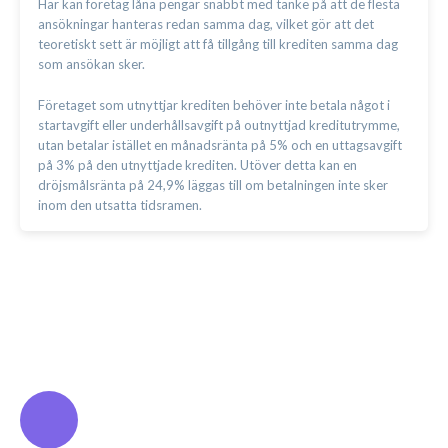
Här kan företag låna pengar snabbt med tanke på att de flesta
ansökningar hanteras redan samma dag, vilket gör att det
teoretiskt sett är möjligt att få tillgång till krediten samma dag
som ansökan sker.
Företaget som utnyttjar krediten behöver inte betala något i
startavgift eller underhållsavgift på outnyttjad kreditutrymme,
utan betalar istället en månadsränta på 5% och en uttagsavgift
på 3% på den utnyttjade krediten. Utöver detta kan en
dröjsmålsränta på 24,9% läggas till om betalningen inte sker
inom den utsatta tidsramen.