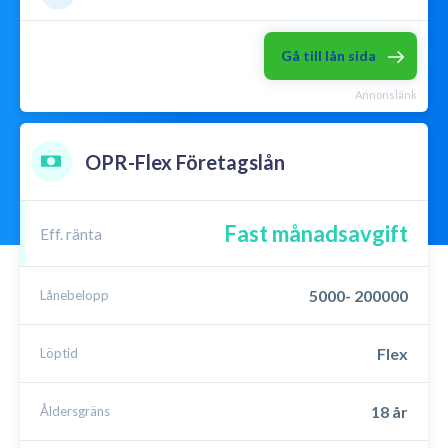
Lån utan säkerhet
Låna till kontantinsats
Gå till lån sida
Mikrolån
Omstartslån
Annonslänk
Samla lån
P2P lån
Menu
OPR-Flex Företagslån
Fast månadsavgift
Eff. ränta
5000- 200000
Lånebelopp
Flex
Löptid
18 år
Åldersgräns