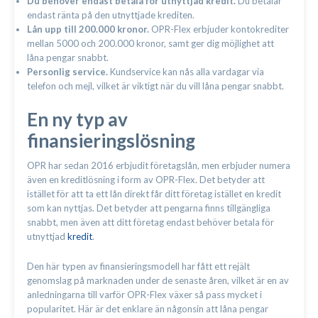
Du behöver endast betala för utnyttjad kredit.
Du betalar
endast ränta på den utnyttjade krediten.
Lån upp till 200.000 kronor.
OPR-Flex erbjuder kontokrediter
mellan 5000 och 200.000 kronor, samt ger dig möjlighet att
låna pengar snabbt.
Personlig service.
Kundservice kan nås alla vardagar via
telefon och mejl, vilket är viktigt när du vill låna pengar snabbt.
En ny typ av
finansieringslösning
OPR har sedan 2016 erbjudit företagslån, men erbjuder numera
även en kreditlösning i form av OPR-Flex. Det betyder att
istället för att ta ett lån direkt får ditt företag istället en kredit
som kan nyttjas. Det betyder att pengarna finns tillgängliga
snabbt, men även att ditt företag endast behöver betala för
utnyttjad
kredit
.
Den här typen av finansieringsmodell har fått ett rejält
genomslag på marknaden under de senaste åren, vilket är en av
anledningarna till varför OPR-Flex växer så pass mycket i
popularitet. Här är det enklare än någonsin att låna pengar