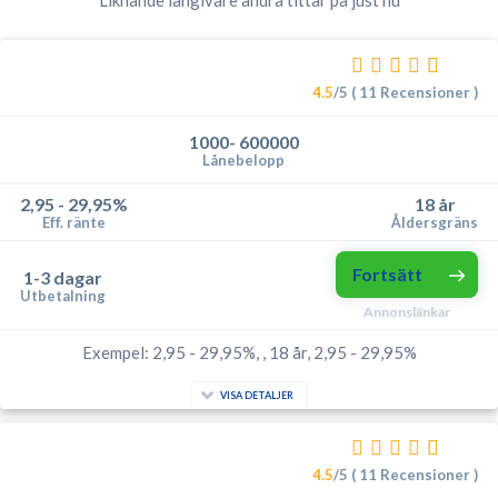
Liknande långivare andra tittar på just nu
4.5
/5 ( 11 Recensioner )
1000- 600000
Lånebelopp
2,95 - 29,95%
18 år
Eff. ränte
Åldersgräns
Fortsätt
1-3 dagar
Utbetalning
Annonslänkar
Exempel: 2,95 - 29,95%, , 18 år, 2,95 - 29,95%
VISA DETALJER
4.5
/5 ( 11 Recensioner )