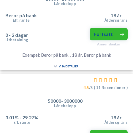
Lånebelopp
Beror på bank
18 år
Eff. ränte
Åldersgräns
Fortsätt
0 - 2 dagar
Utbetalning
Annonslänkar
Exempel: Beror på bank, , 18 år, Beror på bank
VISA DETALJER
4.5
/5 ( 11 Recensioner )
50000- 3000000
Lånebelopp
3.01% - 29.27%
18 år
Eff. ränte
Åldersgräns