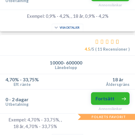
Utbetalning
Annonslänkar
Exempel: 0,9% - 4,2%, , 18 år, 0,9% - 4,2%
VISA DETALJER
4.5
/5 ( 11 Recensioner )
10000- 600000
Lånebelopp
4,70% - 33,75%
18 år
Eff. ränte
Åldersgräns
Fortsätt
0 - 2 dagar
Utbetalning
Annonslänkar
FOLKETS FAVORIT
Exempel: 4,70% - 33,75%, ,
18 år, 4,70% - 33,75%