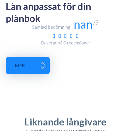
Lån anpassat för din
plånbok
nan
/5
Samlad bedömning:
Baserat på
0
recensioner
MER
Liknande långivare