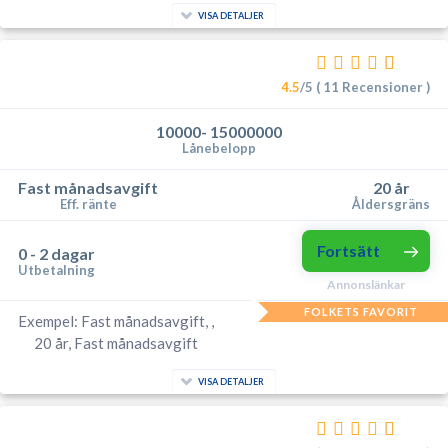
VISA DETALJER
4.5
/5 ( 11 Recensioner )
10000- 15000000
Lånebelopp
Fast månadsavgift
20 år
Eff. ränte
Åldersgräns
Fortsätt
0 - 2 dagar
Utbetalning
Annonslänkar
FOLKETS FAVORIT
Exempel: Fast månadsavgift, ,
20 år, Fast månadsavgift
VISA DETALJER