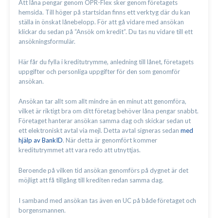
Att låna pengar genom OPR-Flex sker genom företagets
hemsida. Till höger på startsidan finns ett verktyg där du kan
ställa in önskat lånebelopp. För att gå vidare med ansökan
klickar du sedan på “Ansök om kredit”. Du tas nu vidare till ett
ansökningsformulär.
Här får du fylla i kreditutrymme, anledning till lånet, företagets
uppgifter och personliga uppgifter för den som genomför
ansökan.
Ansökan tar allt som allt mindre än en minut att genomföra,
vilket är riktigt bra om ditt företag behöver låna pengar snabbt.
Företaget hanterar ansökan samma dag och skickar sedan ut
ett elektroniskt avtal via mejl. Detta avtal signeras sedan
med
hjälp av BankID
. När detta är genomfört kommer
kreditutrymmet att vara redo att utnyttjas.
Beroende på vilken tid ansökan genomförs på dygnet är det
möjligt att få tillgång till krediten redan samma dag.
I samband med ansökan tas även en UC på både företaget och
borgensmannen.