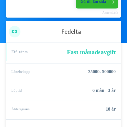
Gå till lån sida
Annonslänk
Fedelta
Fast månadsavgift
Eff. ränta
25000- 500000
Lånebelopp
6 mån - 3 år
Löptid
18 år
Åldersgräns