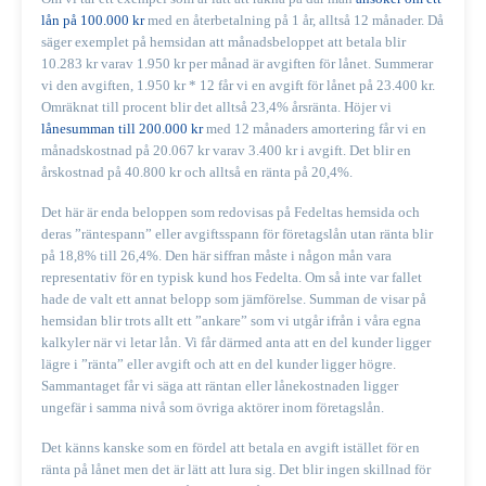
lån på 100.000 kr
med en återbetalning på 1 år, alltså 12 månader. Då
säger exemplet på hemsidan att månadsbeloppet att betala blir
10.283 kr varav 1.950 kr per månad är avgiften för lånet. Summerar
vi den avgiften, 1.950 kr * 12 får vi en avgift för lånet på 23.400 kr.
Omräknat till procent blir det alltså 23,4% årsränta. Höjer vi
lånesumman till 200.000 kr
med 12 månaders amortering får vi en
månadskostnad på 20.067 kr varav 3.400 kr i avgift. Det blir en
årskostnad på 40.800 kr och alltså en ränta på 20,4%.
Det här är enda beloppen som redovisas på Fedeltas hemsida och
deras ”räntespann” eller avgiftsspann för företagslån utan ränta blir
på 18,8% till 26,4%. Den här siffran måste i någon mån vara
representativ för en typisk kund hos Fedelta. Om så inte var fallet
hade de valt ett annat belopp som jämförelse. Summan de visar på
hemsidan blir trots allt ett ”ankare” som vi utgår ifrån i våra egna
kalkyler när vi letar lån. Vi får därmed anta att en del kunder ligger
lägre i ”ränta” eller avgift och att en del kunder ligger högre.
Sammantaget får vi säga att räntan eller lånekostnaden ligger
ungefär i samma nivå som övriga aktörer inom företagslån.
Det känns kanske som en fördel att betala en avgift istället för en
ränta på lånet men det är lätt att lura sig. Det blir ingen skillnad för