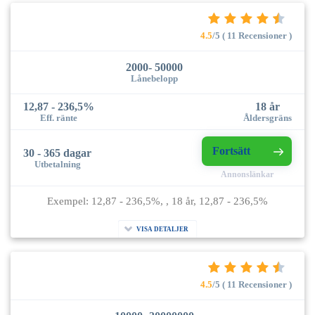
4.5
/5 ( 11 Recensioner )
2000- 50000
Lånebelopp
12,87 - 236,5%
18 år
Eff. ränte
Åldersgräns
Fortsätt
30 - 365 dagar
Utbetalning
Annonslänkar
Exempel: 12,87 - 236,5%, , 18 år, 12,87 - 236,5%
VISA DETALJER
4.5
/5 ( 11 Recensioner )