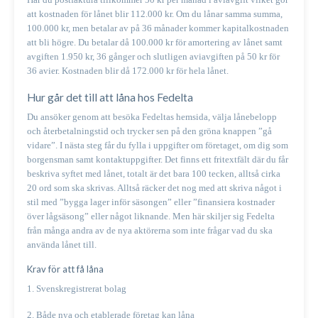
att kostnaden för lånet blir 112.000 kr. Om du lånar samma summa,
100.000 kr, men betalar av på 36 månader kommer kapitalkostnaden
att bli högre. Du betalar då 100.000 kr för amortering av lånet samt
avgiften 1.950 kr, 36 gånger och slutligen aviavgiften på 50 kr för
36 avier. Kostnaden blir då 172.000 kr för hela lånet.
Hur går det till att låna hos Fedelta
Du ansöker genom att besöka Fedeltas hemsida, välja lånebelopp
och återbetalningstid och trycker sen på den gröna knappen ”gå
vidare”. I nästa steg får du fylla i uppgifter om företaget, om dig som
borgensman samt kontaktuppgifter. Det finns ett fritextfält där du får
beskriva syftet med lånet, totalt är det bara 100 tecken, alltså cirka
20 ord som ska skrivas. Alltså räcker det nog med att skriva något i
stil med ”bygga lager inför säsongen” eller ”finansiera kostnader
över lågsäsong” eller något liknande. Men här skiljer sig Fedelta
från många andra av de nya aktörerna som inte frågar vad du ska
använda lånet till.
Krav för att få låna
1. Svenskregistrerat bolag
2. Både nya och etablerade företag kan låna