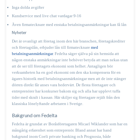
Inga dolda avgifter
Kundservice med live chat vardagar 9-16
Även firmatecknare med enstaka betalningsanmärkningar kan få lån
Nyheter
Det är ovanligt att företag inom den här branschen, företagskrediter
och företagslån, erbjuder lån till firmatecknare
med
betalningsanmärkningar
. Fedelta säger själva på sin hemsida att
någon enstaka anmärkningar inte behöver betyda att man nekas utan
att de ser till företagets ekonomi som helhet. Antagligen bör
verksamheten ha en god ekonomi om den ska kompensera för en
ägares historik med betalningsanmärkningar men att de inte stänger
dörren direkt får anses vara hedervärt. De flesta företagare och
entreprenörer har konkurser bakom sig och alla har upplevt tuffa
tider med skralt i kassan. Här skiljer sig företagare rejält från den
klassiska lönelyftande arbetaren i Sverige.
Bakgrund om Fedelta
Fedelta är grundat av Boråsföretagaren Micael Wiklander som har en
mångårig erfarenhet som entreprenör. Bland annat har hand
bakgrund inom Coeli private banking och Prognosia, både