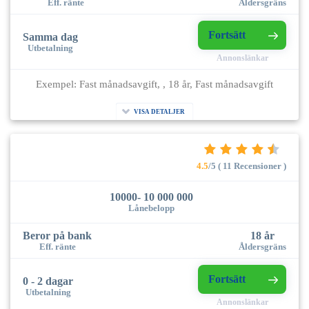
Eff. ränte
Åldersgräns
Fortsätt
Samma dag
Utbetalning
Annonslänkar
Exempel: Fast månadsavgift, , 18 år, Fast månadsavgift
VISA DETALJER
4.5
/5 ( 11 Recensioner )
10000- 10 000 000
Lånebelopp
Beror på bank
18 år
Eff. ränte
Åldersgräns
Fortsätt
0 - 2 dagar
Utbetalning
Annonslänkar