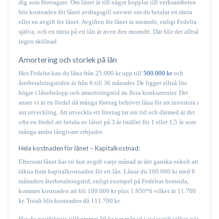
dig som företagare. Om lånet är till något kopplat till verksamheten
blir kostnaden för lånet avdragsgill oavsett om du betalar en ränta
eller en avgift för lånet. Avgiften för lånet är momsfri, enligt Fedelta
själva, och en ränta på ett lån är även den momsfri. Där blir det alltså
ingen skillnad.
Amortering och storlek på lån
Hos Fedelta kan du låna från 25.000 kr upp till
500.000 kr
och
återbetalningstiden är från 6 till 36 månader. De ligger alltså lite
högre i lånebelopp och amorteringstid än flera konkurrenter. Det
anser vi är en fördel då många företag behöver låna för att investera i
sin utveckling. Att utveckla ett företag tar sin tid och därmed är det
ofta en fördel att betala av lånet på 3 år istället för 1 eller 1,5 år som
många andra långivare erbjuder.
Hela kostnaden för lånet – Kapitalkostnad:
Eftersom lånet har en fast avgift varje månad är det ganska enkelt att
räkna fram kapitalkostnaden för ett lån. Lånar du 100.000 kr med 6
månaders återbetalningstid, enligt exempel på Fedeltas hemsida,
kommer kostnaden att bli 100.000 kr plus 1.950*6 vilket är 11.700
kr. Totalt blir kostnaden då 111.700 kr.
Har du postfaktura tillkommer 50 kr per månad i aviavgift vilket gör