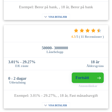
Exempel: Beror på bank, , 18 år, Beror på bank
VISA DETALJER
4.5
/5 ( 11 Recensioner )
50000- 3000000
Lånebelopp
3.01% - 29.27%
18 år
Eff. ränte
Åldersgräns
Fortsätt
0 - 2 dagar
Utbetalning
Annonslänkar
Exempel: 3.01% - 29.27%, , 18 år, Fast månadsavgift
VISA DETALJER