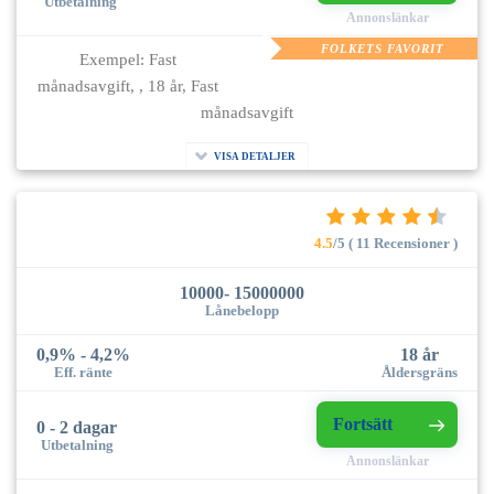
Utbetalning
Annonslänkar
FOLKETS FAVORIT
Exempel: Fast
månadsavgift, , 18 år, Fast
månadsavgift
VISA DETALJER
4.5
/5 ( 11 Recensioner )
10000- 15000000
Lånebelopp
0,9% - 4,2%
18 år
Eff. ränte
Åldersgräns
Fortsätt
0 - 2 dagar
Utbetalning
Annonslänkar