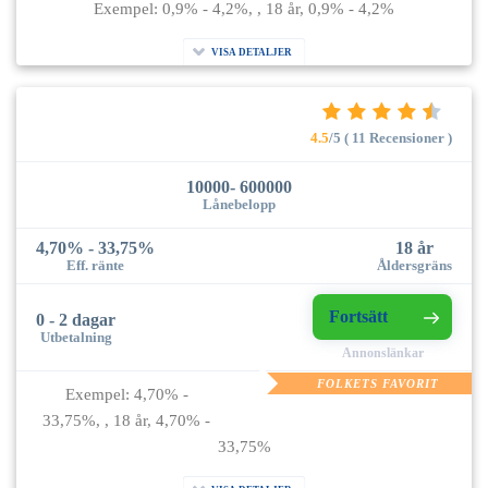
Exempel: 0,9% - 4,2%, , 18 år, 0,9% - 4,2%
VISA DETALJER
4.5
/5 ( 11 Recensioner )
10000- 600000
Lånebelopp
4,70% - 33,75%
18 år
Eff. ränte
Åldersgräns
Fortsätt
0 - 2 dagar
Utbetalning
Annonslänkar
FOLKETS FAVORIT
Exempel: 4,70% -
33,75%, , 18 år, 4,70% -
33,75%