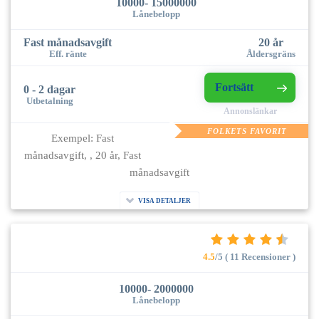
10000- 15000000
Lånebelopp
Fast månadsavgift
20 år
Eff. ränte
Åldersgräns
Fortsätt
0 - 2 dagar
Utbetalning
Annonslänkar
FOLKETS FAVORIT
Exempel: Fast
månadsavgift, , 20 år, Fast
månadsavgift
VISA DETALJER
4.5
/5 ( 11 Recensioner )
10000- 2000000
Lånebelopp