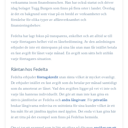
verksamma inom finansbranschen. Han har också startat och driver
idag bolaget Tugg Burgers som finns på flera orter i landet. Överlag
är det en bakgrund som visar på en bredd av verksamheter och
förståelse för olika typer av affärsverksamhet och
finansieringsbehov.
Fedelta har lagt fokus på transparens, enkelhet och att alltid se till
varje företagares helhet vid en lånebedömning. Av den anledningen
erbjuder de inte ett räntespann på sina lån utan man får istället betala
en fast avgift för lånet varje månad. En avgift som sätts helt utifrån
varje företagares situation.
Räntan hos Fedelta
Fedelta erbjuder
företagskredit
utan ränta vilket är mycket ovanligt.
De erbjuder istället en fast avgift som du betalar per månad samtidigt
som du amorterat av lånet. Vad den avgiften ligger på vet vi inte och
varje lån hanteras individuellt. Det gör att man inte kan göra en
rättvis jämförelse av Fedelta och
andra långivare
. För
privatlån
brukar långivarna redovisa en snittränta för sina kunder vilket är ett
bra mått för att jämföra äpplen med äpplen. Det enda vi kan göra här
är att titta på det exempel som finns på Fedeltas hemsida.
Om vi tar ett exempel som är lätt att räkna på där man
ansöker om ett