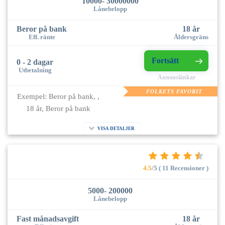
10000- 30000000
Lånebelopp
Beror på bank
18 år
Eff. ränte
Åldersgräns
Fortsätt
0 - 2 dagar
Utbetalning
Annonslänkar
FOLKETS FAVORIT
Exempel: Beror på bank, ,
18 år, Beror på bank
VISA DETALJER
4.5
/5 ( 11 Recensioner )
5000- 200000
Lånebelopp
Fast månadsavgift
18 år