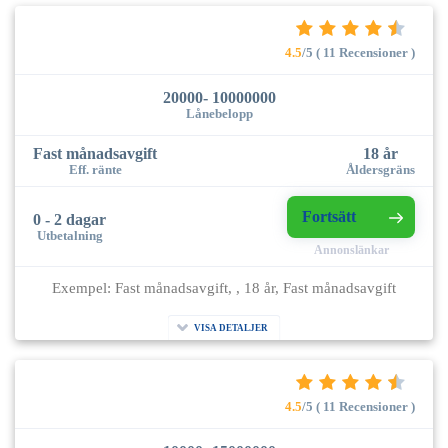
4.5
/5 ( 11 Recensioner )
20000- 10000000
Lånebelopp
Fast månadsavgift
18 år
Eff. ränte
Åldersgräns
Fortsätt
0 - 2 dagar
Utbetalning
Annonslänkar
Exempel: Fast månadsavgift, , 18 år, Fast månadsavgift
VISA DETALJER
4.5
/5 ( 11 Recensioner )