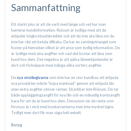
Sammanfattning
Ett starkt plus är att de varit med länge och vet hur man
hanterar kundinformation. Risicum är tydliga med att de
erbjuder högkostnadskrediter och att du inte ska låna om du
inte har råd att betala tillbaka. De har en varningstriangel som
footer på hemsidan vilket är att anse som tydlig information. De
är tydliga med sina avgifter och vad det kostar att låna som
kund hos dem. Det negativa är att själva låneerbjudandet är
dyrt och förknippat med många olika sorters avgifter.
De
nya smslångivarna
som inte har en stor kundbas att erbjuda
nya produkter måste ”köpa marknad” genom att erbjuda lån
utan extra avgifter utöver räntan. Så jobbar inte Risicum. De tar
både uppläggningsavgift för nya lån och en månatlig kontoavgift
bara för att du är kund hos dem. Dessutom tar de ränta som
förvisso är i nivå med konkurrenterna men inte mycket lägre.
Tydligt men dyrt får man säga helt enkelt.
Betyg