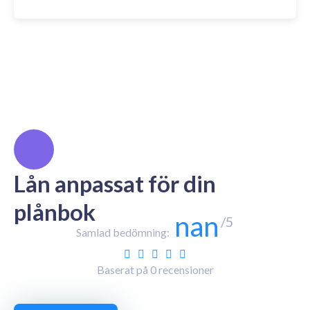
Lån anpassat för din
plånbok
nan
/5
Samlad bedömning:
Baserat på
0
recensioner