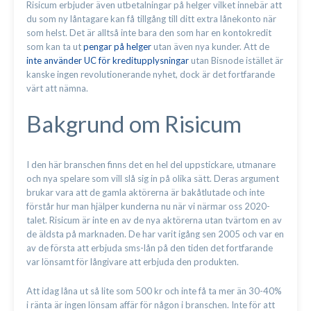
Risicum erbjuder även utbetalningar på helger vilket innebär att
du som ny låntagare kan få tillgång till ditt extra lånekonto när
som helst. Det är alltså inte bara den som har en kontokredit
som kan ta ut
pengar på helger
utan även nya kunder. Att de
inte använder UC för kreditupplysningar
utan Bisnode istället är
kanske ingen revolutionerande nyhet, dock är det fortfarande
värt att nämna.
Bakgrund om Risicum
I den här branschen finns det en hel del uppstickare, utmanare
och nya spelare som vill slå sig in på olika sätt. Deras argument
brukar vara att de gamla aktörerna är bakåtlutade och inte
förstår hur man hjälper kunderna nu när vi närmar oss 2020-
talet. Risicum är inte en av de nya aktörerna utan tvärtom en av
de äldsta på marknaden. De har varit igång sen 2005 och var en
av de första att erbjuda sms-lån på den tiden det fortfarande
var lönsamt för långivare att erbjuda den produkten.
Att idag låna ut så lite som 500 kr och inte få ta mer än 30-40%
i ränta är ingen lönsam affär för någon i branschen. Inte för att