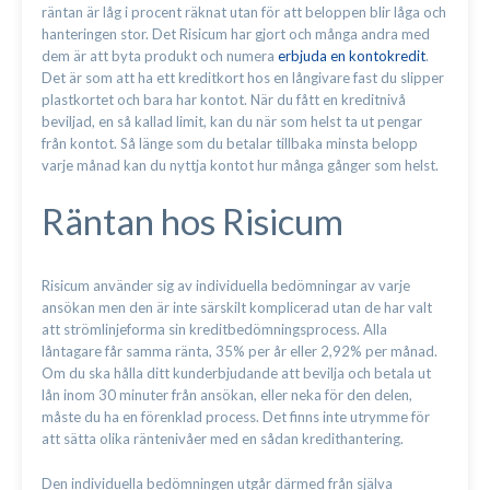
räntan är låg i procent räknat utan för att beloppen blir låga och
hanteringen stor. Det Risicum har gjort och många andra med
dem är att byta produkt och numera
erbjuda en kontokredit
.
Det är som att ha ett kreditkort hos en långivare fast du slipper
plastkortet och bara har kontot. När du fått en kreditnivå
beviljad, en så kallad limit, kan du när som helst ta ut pengar
från kontot. Så länge som du betalar tillbaka minsta belopp
varje månad kan du nyttja kontot hur många gånger som helst.
Räntan hos Risicum
Risicum använder sig av individuella bedömningar av varje
ansökan men den är inte särskilt komplicerad utan de har valt
att strömlinjeforma sin kreditbedömningsprocess. Alla
låntagare får samma ränta, 35% per år eller 2,92% per månad.
Om du ska hålla ditt kunderbjudande att bevilja och betala ut
lån inom 30 minuter från ansökan, eller neka för den delen,
måste du ha en förenklad process. Det finns inte utrymme för
att sätta olika räntenivåer med en sådan kredithantering.
Den individuella bedömningen utgår därmed från själva