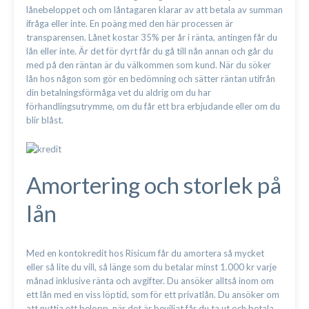
lånebeloppet och om låntagaren klarar av att betala av summan
ifråga eller inte. En poäng med den här processen är
transparensen. Lånet kostar 35% per år i ränta, antingen får du
lån eller inte. Är det för dyrt får du gå till nån annan och går du
med på den räntan är du välkommen som kund. När du söker
lån hos någon som gör en bedömning och sätter räntan utifrån
din betalningsförmåga vet du aldrig om du har
förhandlingsutrymme, om du får ett bra erbjudande eller om du
blir blåst.
Amortering och storlek på
lån
Med en kontokredit hos Risicum får du amortera så mycket
eller så lite du vill, så länge som du betalar minst 1.000 kr varje
månad inklusive ränta och avgifter. Du ansöker alltså inom om
ett lån med en viss löptid, som för ett privatlån. Du ansöker om
att nyttja ett belopp, när det är beviljat får du ta ut och betala