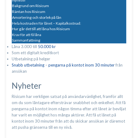
Nyheter
Bakgrund om Risicum
Räntan hos Risicum
Amortering och storlek på lån
Hela kostnaden för lånet – Kapitalkostnad:
Hur går det till att låna hos Risicum
Krav för att få låna
Sammanfattning
Låna 3.000 till
50.000 kr
Som ett digitalt kreditkort
Utbetalning på helger
Snabb utbetalning
–
pengarna på kontot inom 30 minuter
från
ansökan
Nyheter
Risicum har verkligen satsat på användarvänlighet, framför allt
om du som låntagare eftersträvar snabbhet och enkelhet. Att få
pengarna på kontot inom någon timma efter att lånet är beviljat
har varit en möjlighet hos många aktörer. Att få ut lånet på
kontot inom 30 minuter från att du skickar ansökan är däremot
att pusha gränserna till en ny nivå.