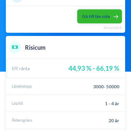
Lån utan säkerhet
Låna till kontantinsats
Gå till lån sida
Mikrolån
Omstartslån
Annonslänk
Samla lån
P2P lån
Menu
Risicum
44,93 % - 66,19 %
Eff. ränta
3000- 50000
Lånebelopp
1 - 4 år
Löptid
20 år
Åldersgräns